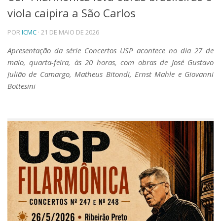
viola caipira a São Carlos
Telefones e Mapas
Pessoas
POR
ICMC
· 21 DE MAIO DE 2026
Ensino
Graduação
Apresentação da série Concertos USP acontece no dia 27 de
Pós-Graduação
maio, quarta-feira, às 20 horas, com obras de José Gustavo
Educação a distância
Julião de Camargo, Matheus Bitondi, Ernst Mahle e Giovanni
Cursos de Extensão
Bottesini
Pesquisa e Inovação
Linhas de Pesquisa
Centros, Núcleos e Projetos em Rede
Pós-doutorado
Iniciação Científica
Transferência de Tecnologia
Empresas Juniores
Extensão à Comunidade
Projetos, Programas e Cursos
Artes, Cultura e Esportes
Museus e Espaços Interativos