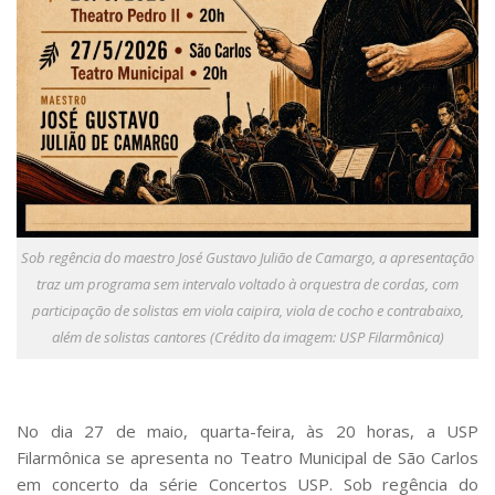
Serviços
Bibliotecas
Apoio ao Estudante
Segurança, Trânsito e Prevenção
RH, Administrativo e Financeiro
Outros serviços
Comunicação
Assessorias e Mídias
Aplicativos e Sites
Jornal da USP
Sob regência do maestro José Gustavo Julião de Camargo, a apresentação
Agenda de Eventos
traz um programa sem intervalo voltado à orquestra de cordas, com
Defesa de Teses
participação de solistas em viola caipira, viola de cocho e contrabaixo,
além de solistas cantores (Crédito da imagem: USP Filarmônica)
No dia 27 de maio, quarta-feira, às 20 horas, a USP
Filarmônica se apresenta no Teatro Municipal de São Carlos
em concerto da série Concertos USP. Sob regência do