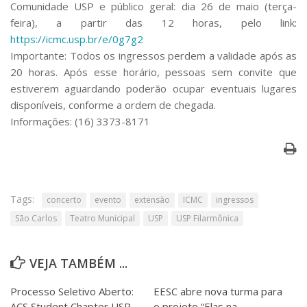
Comunidade USP e público geral: dia 26 de maio (terça-
feira), a partir das 12 horas, pelo link:
https://icmc.usp.br/e/0g7g2
Importante: Todos os ingressos perdem a validade após as
20 horas. Após esse horário, pessoas sem convite que
estiverem aguardando poderão ocupar eventuais lugares
disponíveis, conforme a ordem de chegada.
Informações: (16) 3373-8171
Tags:
concerto
evento
extensão
ICMC
ingressos
São Carlos
Teatro Municipal
USP
USP Filarmônica
VEJA TAMBÉM ...
Processo Seletivo Aberto:
EESC abre nova turma para
ACS Student Chapter USP
o projeto “Elas na