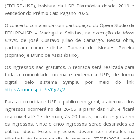
(FFCLRP-USP), bolsista da USP Filarmônica desde 2019 e
vencedor do Prêmio Caio Pagano 2025.
O concerto conta ainda com participação do Ópera Studio da
FFCLRP-USP – Madrigal e Solistas, na execução da
Missa
Brevis
, de José Gustavo Julião de Camargo. Nessa obra,
participam como solistas Tamara de Moraes Pereira
(soprano) e Bruno de Assis (baixo).
Os ingressos são gratuitos. A retirada será realizada para
toda a comunidade interna e externa à USP, de forma
digital, pelo sistema Sympla, por meio do link:
https://icmc.usp.br/e/0g7g2
.
Para a comunidade USP e público em geral, a abertura dos
ingressos ocorrerá no dia 26/05, a partir das 12h, e ficará
disponível até 27 de maio, às 20 horas, ou até esgotarem
os ingressos. Vinte e cinco ingressos serão destinados ao
público idoso. Esses ingressos devem ser retirados na
bilheteria do teatro no dia do concerto, 27/05/2026, entre