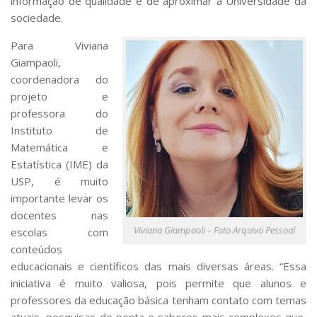
informação de qualidade e de aproximar a Universidade da
sociedade.
Para Viviana
Giampaoli,
coordenadora do
projeto e
professora do
Instituto de
Matemática e
Estatística (IME) da
USP, é muito
importante levar os
docentes nas
Viviana Giampaoli – Foto Arquivo Pessoal
escolas com
conteúdos
educacionais e científicos das mais diversas áreas. “Essa
iniciativa é muito valiosa, pois permite que alunos e
professores da educação básica tenham contato com temas
atuais, pesquisas de ponta e saberes mais complexos que,