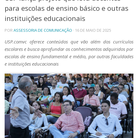
para escolas de ensino básico e outras
Telefones e Mapas
Pessoas
instituições educacionais
Ensino
POR
ASSESSORIA DE COMUNICAÇÃO
· 16 DE MAIO DE 2025
Graduação
Pós-Graduação
USP.comvc oferece conteúdos que vão além dos currículos
Educação a distância
escolares e busca aprofundar os conhecimentos adquiridos por
Cursos de Extensão
escolas de ensino fundamental e médio, por outras faculdades
Pesquisa e Inovação
e instituições educacionais
Linhas de Pesquisa
Centros, Núcleos e Projetos em Rede
Pós-doutorado
Iniciação Científica
Transferência de Tecnologia
Empresas Juniores
Extensão à Comunidade
Projetos, Programas e Cursos
Artes, Cultura e Esportes
Museus e Espaços Interativos