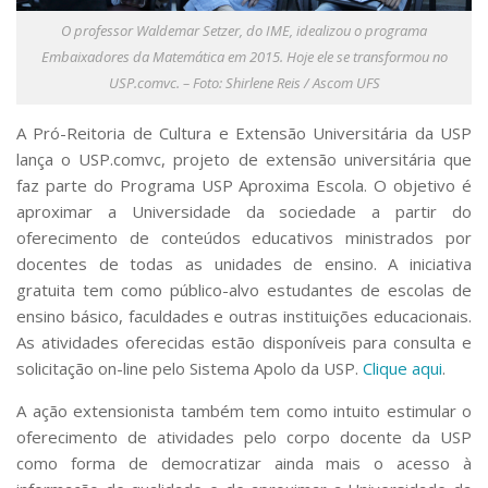
Serviços
O professor Waldemar Setzer, do IME, idealizou o programa
Bibliotecas
Embaixadores da Matemática em 2015. Hoje ele se transformou no
Apoio ao Estudante
USP.comvc. – Foto: Shirlene Reis / Ascom UFS
Segurança, Trânsito e Prevenção
RH, Administrativo e Financeiro
A Pró-Reitoria de Cultura e Extensão Universitária da USP
Outros serviços
lança o USP.comvc, projeto de extensão universitária que
Comunicação
faz parte do Programa USP Aproxima Escola. O objetivo é
Assessorias e Mídias
aproximar a Universidade da sociedade a partir do
Aplicativos e Sites
oferecimento de conteúdos educativos ministrados por
Jornal da USP
docentes de todas as unidades de ensino. A iniciativa
Agenda de Eventos
gratuita tem como público-alvo estudantes de escolas de
Defesa de Teses
ensino básico, faculdades e outras instituições educacionais.
As atividades oferecidas estão disponíveis para consulta e
solicitação on-line pelo Sistema Apolo da USP.
Clique aqui
.
A ação extensionista também tem como intuito estimular o
oferecimento de atividades pelo corpo docente da USP
como forma de democratizar ainda mais o acesso à