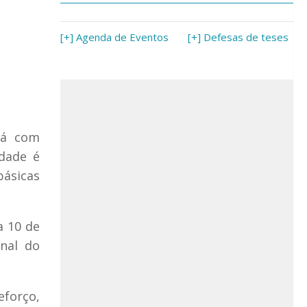
[+] Agenda de Eventos
[+] Defesas de teses
tá com
idade é
básicas
a 10 de
anal do
eforço,