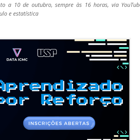
osto a 10 de outubro, sempre às 16 horas, via YouTub
ulo e estatística