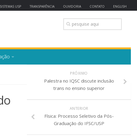
SISTEMAS USP
TRANSPARÊNCIA
OUVIDORIA
CONTATO
ENGLISH
ação
PRÓXIMO
Palestra no IQSC discute inclusão
trans no ensino superior
do
ANTERIOR
Física: Processo Seletivo da Pós-
Graduação do IFSC/USP