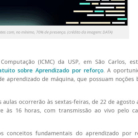
antes com, no mínimo, 70% de presença. (crédito da imagem: DATA)
e Computação (ICMC) da USP, em São Carlos, es
atuito sobre Aprendizado por reforço
. A oportun
a de aprendizado de máquina, que possuam noções 
as aulas ocorrerão às sextas-feiras, de 22 de agosto 
re às 16 horas, com transmissão ao vivo pelo c
 os conceitos fundamentais do aprendizado por r