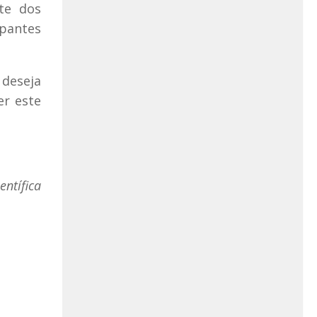
te dos
ipantes
 deseja
er este
entífica