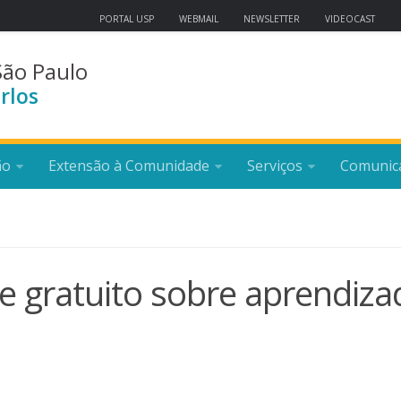
PORTAL USP
WEBMAIL
NEWSLETTER
VIDEOCAST
São Paulo
rlos
ão
Extensão à Comunidade
Serviços
Comunic
e gratuito sobre aprendiza