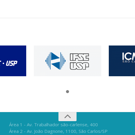
Área 1 - Av. Trabalhador são-carlense, 400
Área 2 - Av. João Dagnone, 1100, São Carlos/SP