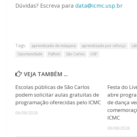
Dúvidas? Escreva para
data@icmc.usp.br
Tags:
aprendizado de máquina
aprendizado por reforço
cál
Oportunidade
Python
São Carlos
USP
VEJA TAMBÉM ...
Escolas públicas de São Carlos
Festa do Liv
podem solicitar aulas gratuitas de
abre progr
programação oferecidas pelo ICMC
de dança ver
comemoraçõ
06/08/2026
ICMC
06/08/2026