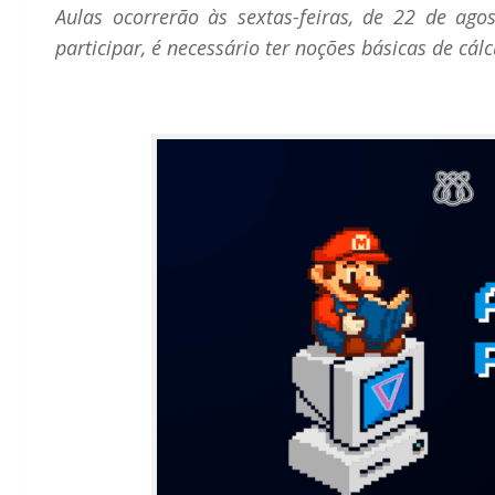
Aulas ocorrerão às sextas-feiras, de 22 de ag
participar, é necessário ter noções básicas de cálc