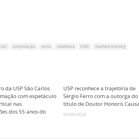
culo
computação
curso
estatística
ICMC
machine learning
ro da USP São Carlos
USP reconhece a trajetória de
amação com espetáculo
Sérgio Ferro com a outorga do
tical nas
título de Doutor Honoris Caus
es dos 55 anos do
06/08/2026