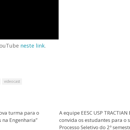
 YouTube
neste link
.
videocast
ova turma para o
A equipe EESC USP TRACTIAN 
s na Engenharia”
convida os estudantes para o 
Processo Seletivo do 2º semest