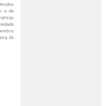
étodos
lm e de
máticas
iedade
membro
eira de