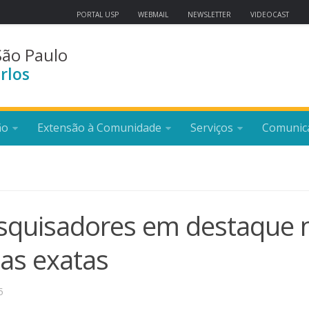
PORTAL USP
WEBMAIL
NEWSLETTER
VIDEOCAST
São Paulo
rlos
ão
Extensão à Comunidade
Serviços
Comunic
esquisadores em destaque 
ias exatas
5