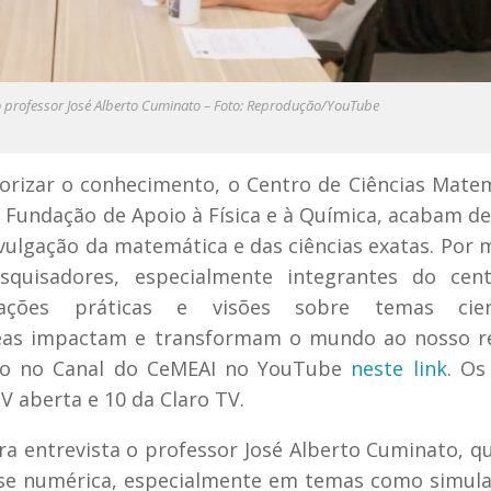
 o professor José Alberto Cuminato – Foto: Reprodução/YouTube
lorizar o conhecimento, o Centro de Ciências Mate
a Fundação de Apoio à Física e à Química, acabam de
ivulgação da matemática e das ciências exatas. Por 
quisadores, especialmente integrantes do cent
cações práticas e visões sobre temas cient
as impactam e transformam o mundo ao nosso re
dio no Canal do CeMEAI no YouTube
neste link
. Os
V aberta e 10 da Claro TV.
ira entrevista o professor José Alberto Cuminato, q
ise numérica, especialmente em temas como simul