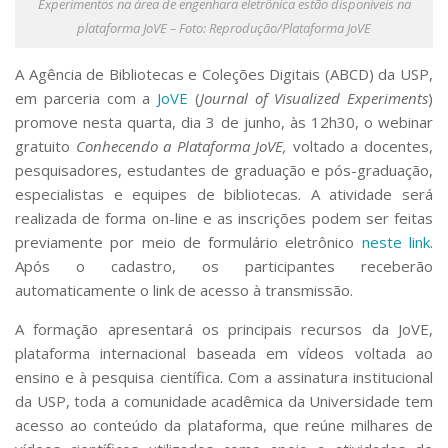
Experimentos na área de engenhara eletrônica estão disponíveis na
Serviços
plataforma JoVE – Foto: Reprodução/Plataforma JoVE
Bibliotecas
Apoio ao Estudante
A Agência de Bibliotecas e Coleções Digitais (ABCD) da USP,
Segurança, Trânsito e Prevenção
em parceria com a
JoVE
(
Journal of Visualized Experiments
)
RH, Administrativo e Financeiro
promove nesta quarta, dia 3 de junho, às 12h30, o webinar
Outros serviços
gratuito
Conhecendo a Plataforma JoVE,
voltado a docentes,
Comunicação
pesquisadores, estudantes de graduação e pós-graduação,
Assessorias e Mídias
especialistas e equipes de bibliotecas. A atividade será
Aplicativos e Sites
realizada de forma on-line e as inscrições podem ser feitas
Jornal da USP
previamente por meio de formulário eletrônico
neste link
.
Agenda de Eventos
Após o cadastro, os participantes receberão
Defesa de Teses
automaticamente o link de acesso à transmissão.
A formação apresentará os principais recursos da JoVE,
plataforma internacional baseada em vídeos voltada ao
ensino e à pesquisa científica. Com a assinatura institucional
da USP, toda a comunidade acadêmica da Universidade tem
acesso ao conteúdo da plataforma, que reúne milhares de