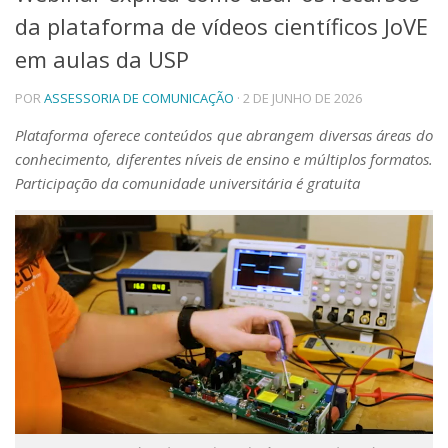
da plataforma de vídeos científicos JoVE
Telefones e Mapas
Pessoas
em aulas da USP
Ensino
POR
ASSESSORIA DE COMUNICAÇÃO
· 2 DE JUNHO DE 2026
Graduação
Pós-Graduação
Plataforma oferece conteúdos que abrangem diversas áreas do
Educação a distância
conhecimento, diferentes níveis de ensino e múltiplos formatos.
Cursos de Extensão
Participação da comunidade universitária é gratuita
Pesquisa e Inovação
Linhas de Pesquisa
Centros, Núcleos e Projetos em Rede
Pós-doutorado
Iniciação Científica
Transferência de Tecnologia
Empresas Juniores
Extensão à Comunidade
Projetos, Programas e Cursos
Artes, Cultura e Esportes
Museus e Espaços Interativos