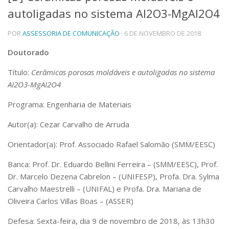
autoligadas no sistema AI2O3-MgAI2O4
Telefones e Mapas
Pessoas
POR
ASSESSORIA DE COMUNICAÇÃO
· 6 DE NOVEMBRO DE 2018
Ensino
Graduação
Doutorado
Pós-Graduação
Título:
Cerâmicas porosas moldáveis e autoligadas no sistema
Educação a distância
Cursos de Extensão
AI2O3-MgAI2O4
Pesquisa e Inovação
Programa: Engenharia de Materiais
Linhas de Pesquisa
Autor(a): Cezar Carvalho de Arruda
Centros, Núcleos e Projetos em Rede
Pós-doutorado
Orientador(a): Prof. Associado Rafael Salomão (SMM/EESC)
Iniciação Científica
Transferência de Tecnologia
Banca: Prof. Dr. Eduardo Bellini Ferreira – (SMM/EESC), Prof.
Empresas Juniores
Dr. Marcelo Dezena Cabrelon – (UNIFESP), Profa. Dra. Sylma
Extensão à Comunidade
Carvalho Maestrelli – (UNIFAL) e Profa. Dra. Mariana de
Projetos, Programas e Cursos
Oliveira Carlos Villas Boas – (ASSER)
Artes, Cultura e Esportes
Museus e Espaços Interativos
Defesa: Sexta-feira, dia 9 de novembro de 2018, às 13h30