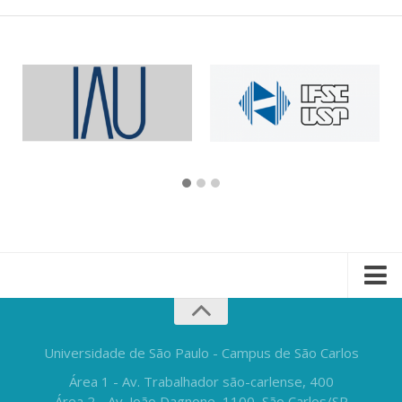
Universidade de São Paulo - Campus de São Carlos
Área 1 - Av. Trabalhador são-carlense, 400
Área 2 - Av. João Dagnone, 1100, São Carlos/SP