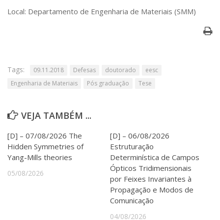
Serviços
Local: Departamento de Engenharia de Materiais (SMM)
Bibliotecas
Apoio ao Estudante
Segurança, Trânsito e Prevenção
RH, Administrativo e Financeiro
Outros serviços
Tags:
09.11.2018
Defesas
doutorado
eesc
Comunicação
Engenharia de Materiais
Pós graduação
Tese
Assessorias e Mídias
Aplicativos e Sites
Jornal da USP
VEJA TAMBÉM ...
Agenda de Eventos
Defesa de Teses
[D] – 07/08/2026 The
[D] – 06/08/2026
Hidden Symmetries of
Estruturação
Yang-Mills theories
Determinística de Campos
Ópticos Tridimensionais
05/08/2026
por Feixes Invariantes à
Propagação e Modos de
Comunicação
04/08/2026