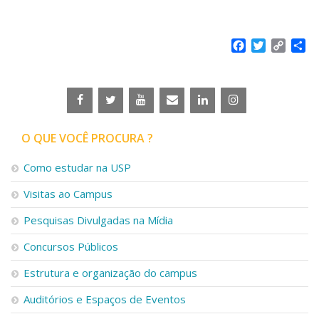
Serviços
Bibliotecas
Apoio ao Estudante
Facebook
Twitter
Copy
Sh
Segurança, Trânsito e Prevenção
Link
RH, Administrativo e Financeiro
Outros serviços
Comunicação
Assessorias e Mídias
O QUE VOCÊ PROCURA ?
Aplicativos e Sites
Jornal da USP
Como estudar na USP
Agenda de Eventos
Defesa de Teses
Visitas ao Campus
Pesquisas Divulgadas na Mídia
Concursos Públicos
Estrutura e organização do campus
Auditórios e Espaços de Eventos