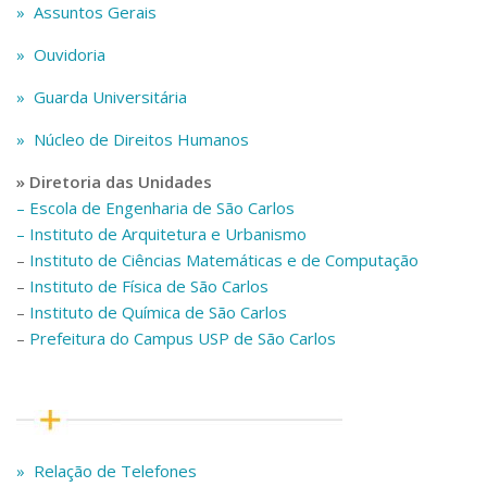
» Assuntos Gerais
Telefones e Mapas
Pessoas
» Ouvidoria
Ensino
» Guarda Universitária
Graduação
Pós-Graduação
» Núcleo de Direitos Humanos
Educação a distância
Cursos de Extensão
» Diretoria das Unidades
– Escola de Engenharia de São Carlos
Pesquisa e Inovação
– Instituto de Arquitetura e Urbanismo
Linhas de Pesquisa
–
Instituto de Ciências Matemáticas e de Computação
Centros, Núcleos e Projetos em Rede
–
Instituto de Física de São Carlos
Pós-doutorado
Iniciação Científica
–
Instituto de Química de São Carlos
Transferência de Tecnologia
–
Prefeitura do Campus USP de São Carlos
Empresas Juniores
Extensão à Comunidade
Projetos, Programas e Cursos
Artes, Cultura e Esportes
Museus e Espaços Interativos
» Relação de Telefones