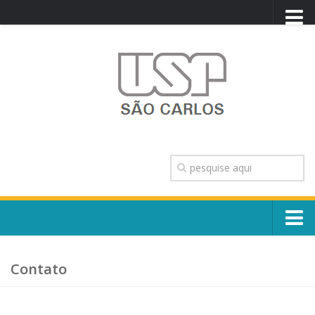
PORTAL USP
WEBMAIL
NEWSLETTER
VIDEOCAST
SISTEMAS USP
TRANSPARÊNCIA
OUVIDORIA
CONTATO
Sobre o Campus
ENGLISH
Contato
Escola, Institutos e Órgãos
Conselho Gestor e Dirigentes
Núcleos e Comissões
.
História e Números