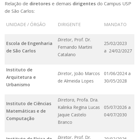
Relação de
diretores
e demais
dirigentes
do Campus USP
Telefones e Mapas
de São Carlos:
Pessoas
Ensino
UNIDADE / ÓRGÃO
DIRIGENTE
MANDATO
Graduação
Pós-Graduação
Diretor
, Prof. Dr.
Escola de Engenharia
25/02/2023
Educação a distância
Fernando Martini
de São Carlos
Cursos de Extensão
a 24/02/2027
Catalano
Pesquisa e Inovação
Linhas de Pesquisa
Instituto de
Diretor
, João Marcos
01/06/2024 a
Centros, Núcleos e Projetos em Rede
Arquitetura e
de Almeida Lopes
30/05/2028
Pós-doutorado
Urbanismo
Iniciação Científica
Transferência de Tecnologia
Diretora
, Profa. Dra.
Empresas Juniores
Instituto de Ciências
Kalinka Regina Lucas
05/07/2026 a
Extensão à Comunidade
Matemáticas e de
Jaquie Castelo
04/07/2030
Computação
Projetos, Programas e Cursos
Branco
Artes, Cultura e Esportes
Museus e Espaços Interativos
Diretor
, Prof. Dr.
Instituto de Física de
20/02/2026