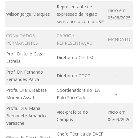
Representante de
início em
Wilson Jorge Marques
expressão da região
05/08/2025
sem vínculo com a USP
CONVIDADOS
CARGO /
MANDATO
PERMANENTES
REPRESENTAÇÃO
Prof. Dr. Julio Cezar
Diretor do CeTI-SC
–
Estrella
Prof. Dr. Fernando
Diretor do CDCC
–
Fernandes Paiva
Profa. Dra. Elisabete
Coordenadora do IEA
–
Moreira Assaf
Polo São Carlos
Profa. Dra. Maria
Vice-prefeita do
início em
Bernadete Amâncio
Campus
06/03/2026
Varesche
Chefe Técnica da DVEF
Cilene de Cássia Garcia
–