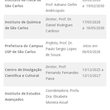
Serviços
Prof. Adriano Defini
São Carlos
a 19/02/2030
Bibliotecas
Andricopulo
Apoio ao Estudante
Diretor
, Prof. Dr.
Segurança, Trânsito e Prevenção
Instituto de Química
17/05/2026
Daniel Rodrigues
RH, Administrativo e Financeiro
de São Carlos
a 16/05/2030
Outros serviços
Cardoso
Comunicação
Prefeito,
Prof. Dr.
Assessorias e Mídias
Prefeitura do Campus
início em
Paulo Sergio Lopes
Aplicativos e Sites
USP de São Carlos
06/03/2026
de Souza
Jornal da USP
Agenda de Eventos
Defesa de Teses
Diretor
, Prof.
Centro de Divulgação
13/12/2025 a
Fernando Fernandes
Científica e Cultural
12/12/2027
Paiva
Coordenadora,
Profa.
Instituto de Estudos
Dra. Elisabete
Avançados
Moreira Assaf