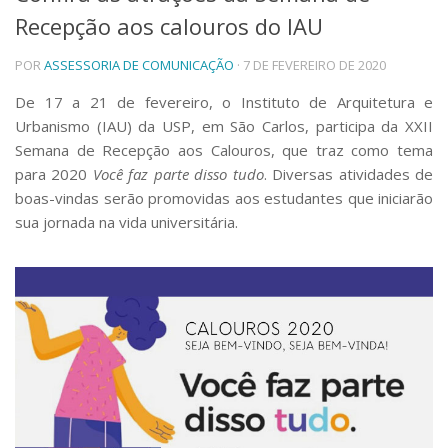
Recepção aos calouros do IAU
Telefones e Mapas
Pessoas
POR
ASSESSORIA DE COMUNICAÇÃO
· 7 DE FEVEREIRO DE 2020
Ensino
Graduação
De 17 a 21 de fevereiro, o Instituto de Arquitetura e
Pós-Graduação
Urbanismo (IAU) da USP, em São Carlos, participa da XXII
Educação a distância
Semana de Recepção aos Calouros, que traz como tema
Cursos de Extensão
para 2020
Você faz parte disso tudo
. Diversas atividades de
Pesquisa e Inovação
boas-vindas serão promovidas aos estudantes que iniciarão
sua jornada na vida universitária.
Linhas de Pesquisa
Centros, Núcleos e Projetos em Rede
Pós-doutorado
Iniciação Científica
Transferência de Tecnologia
Empresas Juniores
Extensão à Comunidade
Projetos, Programas e Cursos
Artes, Cultura e Esportes
Museus e Espaços Interativos