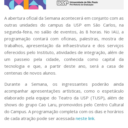
Serviços
Bibliotecas
Apoio ao Estudante
A abertura oficial da Semana acontecerá em conjunto com as
Segurança, Trânsito e Prevenção
outras unidades do campus da USP em São Carlos, na
RH, Administrativo e Financeiro
segunda-feira, no salão de eventos, às 8 horas. No IAU, a
Outros serviços
programação contará com oficinas, palestras, mostra de
Comunicação
trabalhos, apresentação da infraestrutura e dos serviços
Assessorias e Mídias
oferecidos pelo Instituto, atividades de integração, além de
Aplicativos e Sites
um passeio pela cidade, conhecida como capital da
Jornal da USP
tecnologia e que, a partir deste ano, será a casa de
Agenda de Eventos
centenas de novos alunos.
Defesa de Teses
Durante a Semana, os ingressantes poderão ainda
acompanhar apresentações artísticas, como o espetáculo
elaborado pela equipe do Teatro da USP (TUSP), além de
shows do grupo Cao Laru, promovidos pelo Centro Cultural
do Campus. A programação completa com os dias e horários
de cada atração pode ser acessada
neste link
.