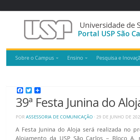
Universidade de 
Portal USP São Ca
Sobre o Campus
Ensino
Pesquisa e Inovaç
Facebook
Twitter
Share
39ª Festa Junina do Aloj
POR
ASSESSORIA DE COMUNICAÇÃO
· 29 DE JUNHO DE 20
A Festa Junina do Aloja será realizada no p
Alojamento da USP São Carlos – Bloco A, 