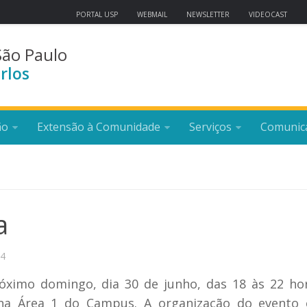
PORTAL USP
WEBMAIL
NEWSLETTER
VIDEOCAST
São Paulo
rlos
ão
Extensão à Comunidade
Serviços
Comunic
a
24
róximo domingo, dia 30 de junho, das 18 às 22 ho
na Área 1 do Campus. A organização do evento é