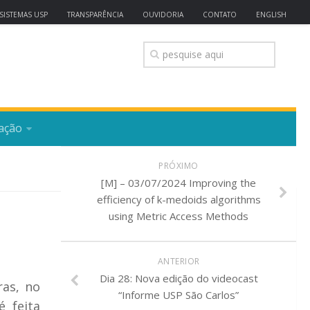
SISTEMAS USP
TRANSPARÊNCIA
OUVIDORIA
CONTATO
ENGLISH
ação
PRÓXIMO
[M] – 03/07/2024 Improving the
efficiency of k-medoids algorithms
using Metric Access Methods
ANTERIOR
Dia 28: Nova edição do videocast
ras, no
“Informe USP São Carlos”
 feita