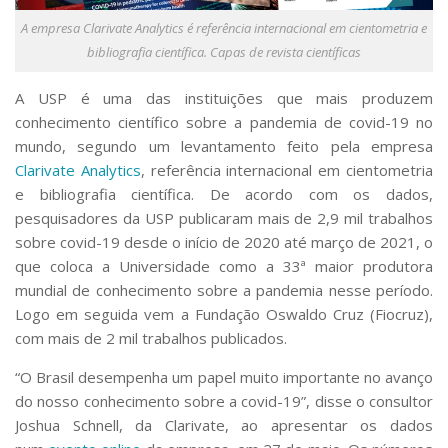
Serviços
A empresa Clarivate Analytics é referência internacional em cientometria e
Bibliotecas
bibliografia científica. Capas de revista científicas
Apoio ao Estudante
Segurança, Trânsito e Prevenção
A USP é uma das instituições que mais produzem
RH, Administrativo e Financeiro
conhecimento científico sobre a pandemia de covid-19 no
Outros serviços
mundo, segundo um levantamento feito pela empresa
Comunicação
Clarivate Analytics
, referência internacional em cientometria
Assessorias e Mídias
e bibliografia científica. De acordo com os dados,
Aplicativos e Sites
pesquisadores da USP publicaram mais de 2,9 mil trabalhos
Jornal da USP
sobre covid-19 desde o início de 2020 até março de 2021, o
Agenda de Eventos
que coloca a Universidade como a 33ª maior produtora
Defesa de Teses
mundial de conhecimento sobre a pandemia nesse período.
Logo em seguida vem a Fundação Oswaldo Cruz (Fiocruz),
com mais de 2 mil trabalhos publicados.
“O Brasil desempenha um papel muito importante no avanço
do nosso conhecimento sobre a covid-19”, disse o consultor
Joshua Schnell, da Clarivate, ao apresentar os dados