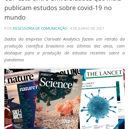
publicam estudos sobre covid-19 no
Telefones e Mapas
Pessoas
mundo
Ensino
POR
ASSESSORIA DE COMUNICAÇÃO
· 4 DE JUNHO DE 2021
Graduação
Pós-Graduação
Dados da empresa Clarivate Analytics fazem um retrato da
Educação a distância
produção científica brasileira nos últimos dez anos, com
Cursos de Extensão
destaque para a produção de estudos recentes sobre a
Pesquisa e Inovação
pandemia
Linhas de Pesquisa
Centros, Núcleos e Projetos em Rede
Pós-doutorado
Iniciação Científica
Transferência de Tecnologia
Empresas Juniores
Extensão à Comunidade
Projetos, Programas e Cursos
Artes, Cultura e Esportes
Museus e Espaços Interativos