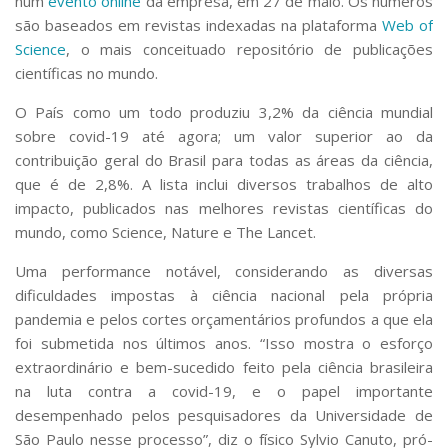
num
evento online
da empresa, em 27 de maio. Os números
são baseados em revistas indexadas na plataforma
Web of
Science
, o mais conceituado repositório de publicações
científicas no mundo.
O País como um todo produziu 3,2% da ciência mundial
sobre covid-19 até agora; um valor superior ao da
contribuição geral do Brasil para todas as áreas da ciência,
que é de 2,8%. A lista inclui diversos trabalhos de alto
impacto, publicados nas melhores revistas científicas do
mundo, como
Science
,
Nature
e
The Lancet
.
Uma performance notável, considerando as diversas
dificuldades impostas à ciência nacional pela própria
pandemia e pelos cortes orçamentários profundos a que ela
foi submetida nos últimos anos. “Isso mostra o esforço
extraordinário e bem-sucedido feito pela ciência brasileira
na luta contra a covid-19, e o papel importante
desempenhado pelos pesquisadores da Universidade de
São Paulo nesse processo”, diz o físico Sylvio Canuto, pró-