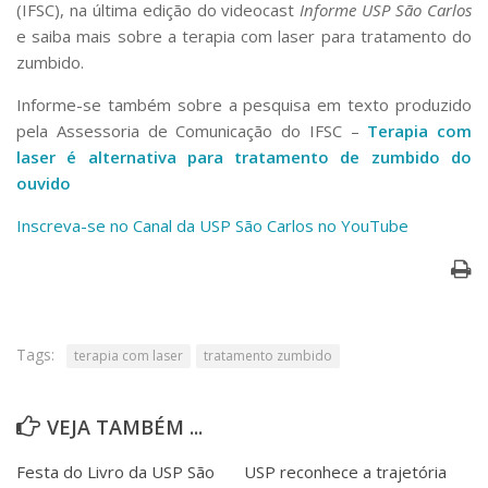
(IFSC), na última edição do videocast
Informe USP São Carlos
Serviços
e saiba mais sobre a terapia com laser para tratamento do
Bibliotecas
zumbido.
Apoio ao Estudante
Segurança, Trânsito e Prevenção
Informe-se também sobre a pesquisa em texto produzido
RH, Administrativo e Financeiro
pela Assessoria de Comunicação do IFSC –
Terapia com
Outros serviços
laser é alternativa para tratamento de zumbido do
Comunicação
ouvido
Assessorias e Mídias
Aplicativos e Sites
Inscreva-se no Canal da USP São Carlos no YouTube
Jornal da USP
Agenda de Eventos
Defesa de Teses
Tags:
terapia com laser
tratamento zumbido
VEJA TAMBÉM ...
Festa do Livro da USP São
USP reconhece a trajetória