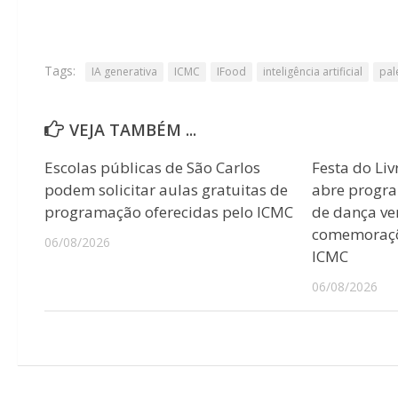
Tags:
IA generativa
ICMC
IFood
inteligência artificial
pal
VEJA TAMBÉM ...
Escolas públicas de São Carlos
Festa do Liv
podem solicitar aulas gratuitas de
abre progr
programação oferecidas pelo ICMC
de dança ver
comemoraçõ
06/08/2026
ICMC
06/08/2026