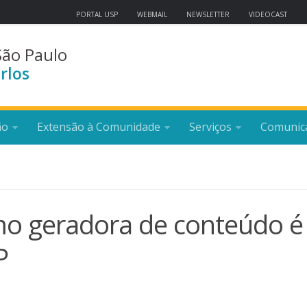
PORTAL USP
WEBMAIL
NEWSLETTER
VIDEOCAST
São Paulo
rlos
ão
Extensão à Comunidade
Serviços
Comunic
como geradora de conteúdo é
P