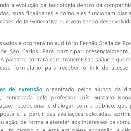
ando a evolução da tecnologia dentro da companhi
dos, suas finalidades e como eles funcionam diar
ases de IA Generativa que vem sendo desenvolvid
essados e ocorrerá no auditório Fernão Stella de Ro
e São Carlos. Para participar presencialmente,
. A palestra contará com transmissão
online
e quem 
este formulário para receber o link de acess
des de extensão
organizado pelos alunos da disc
s
, ministrada pelo professor Luís Gustavo Nona
 ação, recepcionar e dialogar com o público, que
roposta é, a partir das avaliações coletadas, aprim
pulação, de forma a atender aos interesses da com
bre um campo que está em plena expansão, a ciên