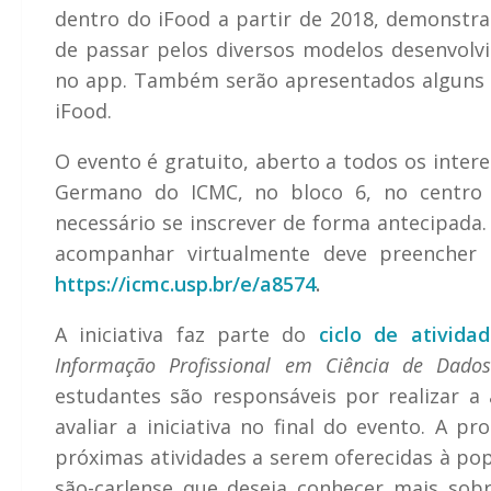
dentro do iFood a partir de 2018, demonstr
de passar pelos diversos modelos desenvolvi
no app. Também serão apresentados alguns c
iFood.
O evento é gratuito, aberto a todos os inter
Germano do ICMC, no bloco 6, no centro d
necessário se inscrever de forma antecipada
acompanhar virtualmente deve preencher 
https://icmc.usp.br/e/a8574
.
A iniciativa faz parte do
ciclo de ativida
Informação Profissional em Ciência de Dado
estudantes são responsáveis por realizar a
avaliar a iniciativa no final do evento. A p
próximas atividades a serem oferecidas à po
são-carlense que deseja conhecer mais so