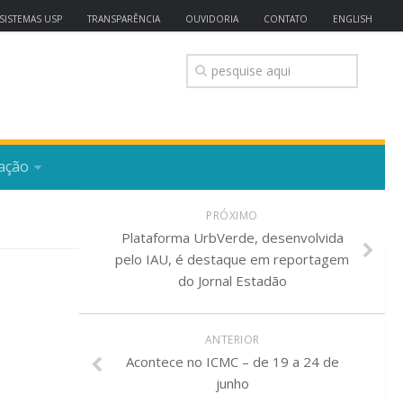
SISTEMAS USP
TRANSPARÊNCIA
OUVIDORIA
CONTATO
ENGLISH
ação
PRÓXIMO
Plataforma UrbVerde, desenvolvida
pelo IAU, é destaque em reportagem
do Jornal Estadão
ANTERIOR
Acontece no ICMC – de 19 a 24 de
junho