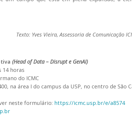
Texto: Yves Vieira, Assessoria de Comunicação I
ativa
(Head of Data – Disrupt e GenAI)
s 14 horas
Germano do ICMC
400, na área I do campus da USP, no centro de São C
ever neste formulário:
https://icmc.usp.br/e/a8574
p.br