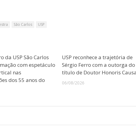
estra
São Carlos
USP
ro da USP São Carlos
USP reconhece a trajetória de
amação com espetáculo
Sérgio Ferro com a outorga do
tical nas
título de Doutor Honoris Caus
es dos 55 anos do
06/08/2026