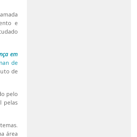
chamada
mento e
studado
ança em
nan de
tuto de
do pelo
l pelas
stemas.
na área