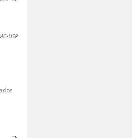
CMC-USP
arlos