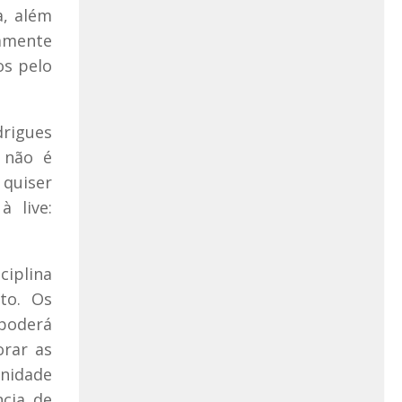
a, além
iamente
os pelo
drigues
 não é
quiser
o à
live
:
iplina
to. Os
 poderá
orar as
unidade
cia de