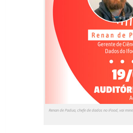
Renan de Padua, chefe de dados no iFood, vai minis