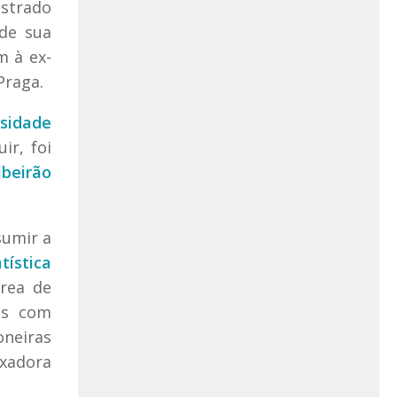
estrado
 de sua
m à ex-
Praga.
sidade
ir, foi
beirão
sumir a
tística
área de
ais com
oneiras
ixadora
.