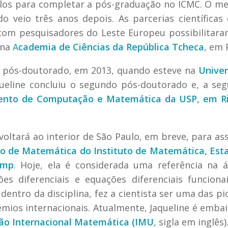
rlos para completar a pós-graduação no ICMC. O m
 veio três anos depois. As parcerias científicas
 com pesquisadores do Leste Europeu possibilitara
 na
A
cademia de Ciências da República Tcheca
, em 
 o pós-doutorado, em 2013, quando esteve na
Univer
queline concluiu o segundo pós-doutorado e, a segu
nto de Computação e Matemática da USP, em Ri
ltará ao interior de São Paulo, em breve, para as
 de Matemática do Instituto de Matemática, Esta
amp
. Hoje, ela é considerada uma referência na 
s diferenciais e equações diferenciais funcion
entro da disciplina, fez a cientista ser uma das pi
mios internacionais. Atualmente, Jaqueline é emba
ão Internacional Matemática (IMU
, sigla em inglês)