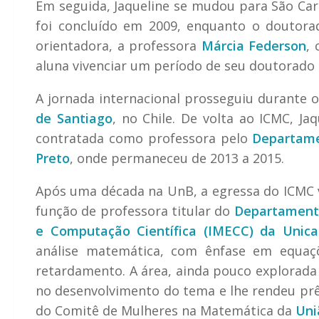
Em seguida, Jaqueline se mudou para São Ca
foi concluído em 2009, enquanto o doutorado
orientadora, a professora
Márcia Federson
,
aluna vivenciar um período de seu doutorado
A jornada internacional prosseguiu durante
de Santiago
, no Chile. De volta ao ICMC, Ja
contratada como professora pelo
Departame
Preto
, onde permaneceu de 2013 a 2015.
Após uma década na UnB, a egressa do ICMC vo
função de professora titular do
Departamento
e Computação Científica (IMECC) da Unic
análise matemática, com ênfase em equaçõe
retardamento. A área, ainda pouco explorada d
no desenvolvimento do tema e lhe rendeu prê
do Comitê de Mulheres na Matemática da
Uni