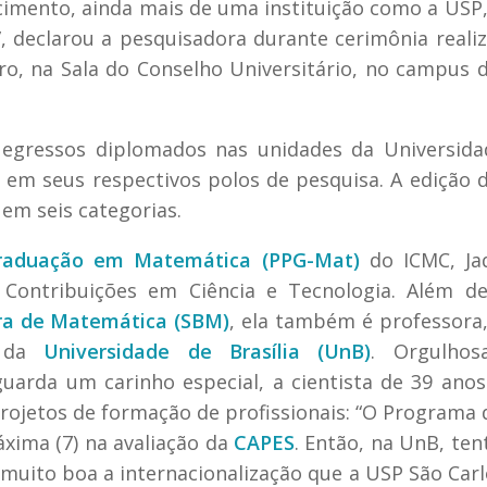
imento, ainda mais de uma instituição como a USP,
”, declarou a pesquisadora durante cerimônia reali
ro, na Sala do Conselho Universitário, no campus 
a egressos diplomados nas unidades da Universid
em seus respectivos polos de pesquisa. A edição 
em seis categorias.
raduação em Matemática (PPG-Mat)
do ICMC, Jaq
a
Contribuições em Ciência e Tecnologia
. Além de
ira de Matemática (SBM)
, ela também é professora
a da
Universidade de Brasília (UnB)
. Orgulhos
uarda um carinho especial, a cientista de 39 anos
rojetos de formação de profissionais: “O Programa 
ima (7) na avaliação da
CAPES
. Então, na UnB, ten
muito boa a internacionalização que a USP São Car