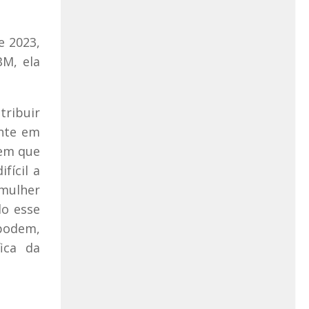
e 2023,
BM, ela
tribuir
ente em
tem que
fícil a
 mulher
do esse
 podem,
ica da