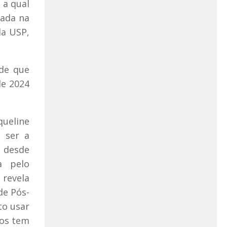
 a qual
zada na
da USP,
ade que
de 2024
ueline
 ser a
, desde
a pelo
 revela
de Pós-
to usar
los tem