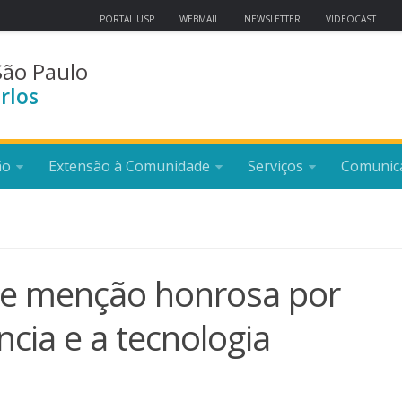
PORTAL USP
WEBMAIL
NEWSLETTER
VIDEOCAST
São Paulo
rlos
ão
Extensão à Comunidade
Serviços
Comunic
be menção honrosa por
ncia e a tecnologia