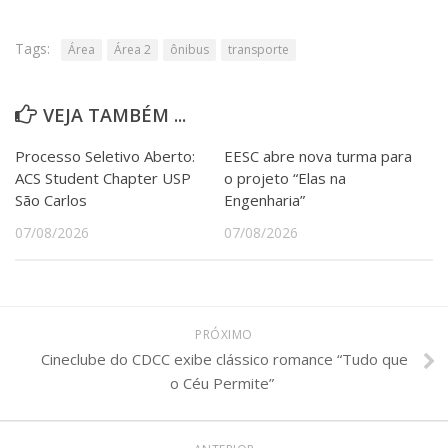
Tags:
Área
Área 2
ônibus
transporte
VEJA TAMBÉM ...
Processo Seletivo Aberto:
EESC abre nova turma para
ACS Student Chapter USP
o projeto “Elas na
São Carlos
Engenharia”
07/08/2026
07/08/2026
PRÓXIMO
Cineclube do CDCC exibe clássico romance “Tudo que
o Céu Permite”