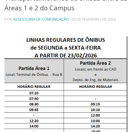
Áreas 1 e 2 do Campus
Telefones e Mapas
Pessoas
POR
ASSESSORIA DE COMUNICAÇÃO
· 20 DE FEVEREIRO DE 2026
Ensino
Graduação
Pós-Graduação
Educação a distância
Cursos de Extensão
Pesquisa e Inovação
Linhas de Pesquisa
Centros, Núcleos e Projetos em Rede
Pós-doutorado
Iniciação Científica
Transferência de Tecnologia
Empresas Juniores
Extensão à Comunidade
Projetos, Programas e Cursos
Artes, Cultura e Esportes
Museus e Espaços Interativos