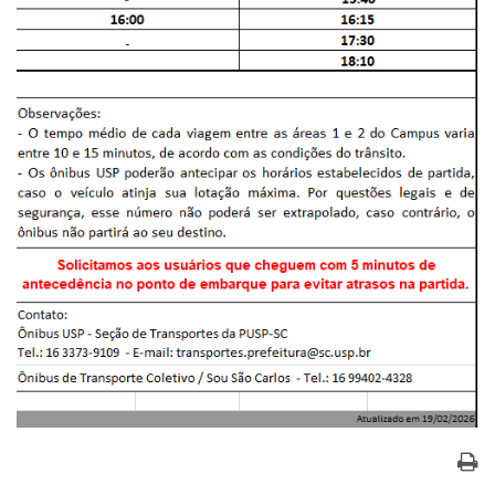
Serviços
Bibliotecas
Apoio ao Estudante
Segurança, Trânsito e Prevenção
RH, Administrativo e Financeiro
Outros serviços
Comunicação
Assessorias e Mídias
Aplicativos e Sites
Jornal da USP
Agenda de Eventos
Defesa de Teses