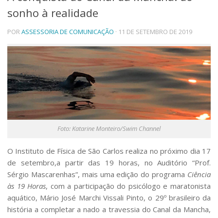
sonho à realidade
Telefones e Mapas
Pessoas
POR
ASSESSORIA DE COMUNICAÇÃO
· 11 DE SETEMBRO DE 2019
Ensino
Graduação
Pós-Graduação
Educação a distância
Cursos de Extensão
Pesquisa e Inovação
Linhas de Pesquisa
Centros, Núcleos e Projetos em Rede
Foto: Katarine Monteiro/Swim Channel
Pós-doutorado
Iniciação Científica
Transferência de Tecnologia
O Instituto de Física de São Carlos realiza no próximo dia 17
Empresas Juniores
de setembro,a partir das 19 horas, no Auditório “Prof.
Extensão à Comunidade
Sérgio Mascarenhas”, mais uma edição do programa
Ciência
às 19 Horas
, com a participação do psicólogo e maratonista
Projetos, Programas e Cursos
aquático, Mário José Marchi Vissali Pinto, o 29º brasileiro da
Artes, Cultura e Esportes
Museus e Espaços Interativos
história a completar a nado a travessia do Canal da Mancha,