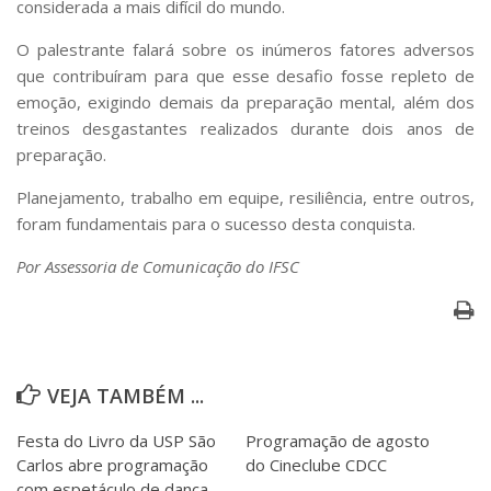
considerada a mais difícil do mundo.
Serviços
Bibliotecas
O palestrante falará sobre os inúmeros fatores adversos
Apoio ao Estudante
que contribuíram para que esse desafio fosse repleto de
Segurança, Trânsito e Prevenção
emoção, exigindo demais da preparação mental, além dos
RH, Administrativo e Financeiro
treinos desgastantes realizados durante dois anos de
Outros serviços
preparação.
Comunicação
Planejamento, trabalho em equipe, resiliência, entre outros,
Assessorias e Mídias
foram fundamentais para o sucesso desta conquista.
Aplicativos e Sites
Jornal da USP
Por Assessoria de Comunicação do IFSC
Agenda de Eventos
Defesa de Teses
VEJA TAMBÉM ...
Festa do Livro da USP São
Programação de agosto
Carlos abre programação
do Cineclube CDCC
com espetáculo de dança