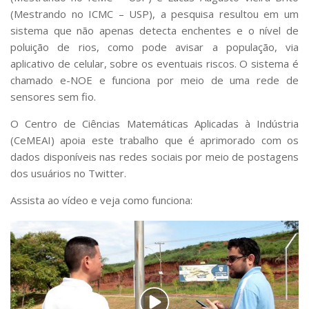
Serviços
(Mestrando no ICMC – USP), a pesquisa resultou em um
Bibliotecas
sistema que não apenas detecta enchentes e o nível de
Apoio ao Estudante
poluição de rios, como pode avisar a população, via
Segurança, Trânsito e Prevenção
aplicativo de celular, sobre os eventuais riscos. O sistema é
RH, Administrativo e Financeiro
chamado e-NOE e funciona por meio de uma rede de
Outros serviços
sensores sem fio.
Comunicação
O Centro de Ciências Matemáticas Aplicadas à Indústria
Assessorias e Mídias
(CeMEAI) apoia este trabalho que é aprimorado com os
Aplicativos e Sites
Jornal da USP
dados disponíveis nas redes sociais por meio de postagens
Agenda de Eventos
dos usuários no Twitter.
Defesa de Teses
Assista ao vídeo e veja como funciona: