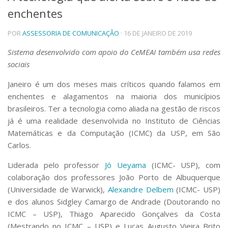
enchentes
Telefones e Mapas
Pessoas
POR
ASSESSORIA DE COMUNICAÇÃO
· 16 DE JANEIRO DE 2019
Ensino
Graduação
Sistema desenvolvido com apoio do CeMEAI também usa redes
Pós-Graduação
sociais
Educação a distância
Cursos de Extensão
Janeiro é um dos meses mais críticos quando falamos em
enchentes e alagamentos na maioria dos municípios
Pesquisa e Inovação
brasileiros. Ter a tecnologia como aliada na gestão de riscos
Linhas de Pesquisa
já é uma realidade desenvolvida no Instituto de Ciências
Centros, Núcleos e Projetos em Rede
Matemáticas e da Computação (ICMC) da USP, em São
Pós-doutorado
Carlos.
Iniciação Científica
Transferência de Tecnologia
Liderada pelo professor
Jó Ueyama
(ICMC- USP), com
Empresas Juniores
colaboração dos professores João Porto de Albuquerque
Extensão à Comunidade
(Universidade de Warwick),
Alexandre Delbem
(ICMC- USP)
Projetos, Programas e Cursos
e dos alunos Sidgley Camargo de Andrade (Doutorando no
Artes, Cultura e Esportes
ICMC – USP), Thiago Aparecido Gonçalves da Costa
Museus e Espaços Interativos
(Mestrando no ICMC – USP) e Lucas Augusto Vieira Brito