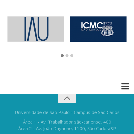
Universidade de São Paulo - Campus de São Carlos
Área 1 - Av. Trabalhador são-carlense, 400
Área 2 - Av. João Dagnone, 1100, São Carlos/SP