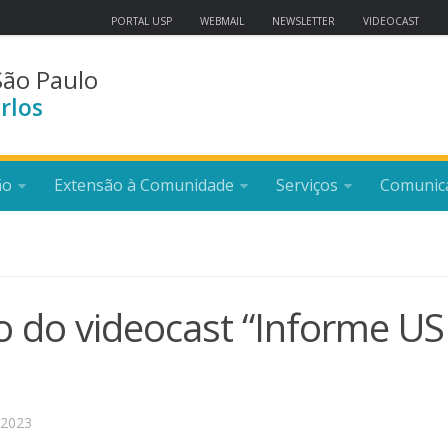
PORTAL USP
WEBMAIL
NEWSLETTER
VIDEOCAST
São Paulo
rlos
ão
Extensão à Comunidade
Serviços
Comunic
 do videocast “Informe US
 2023