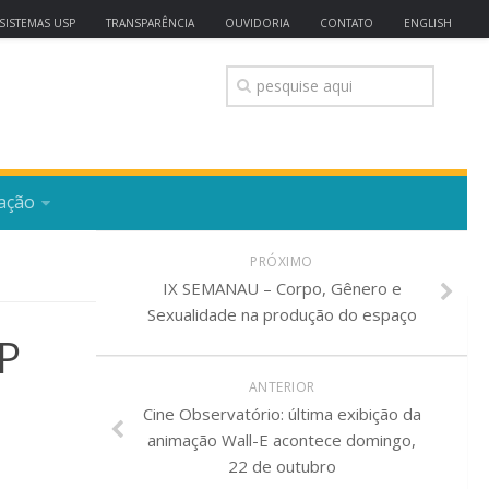
SISTEMAS USP
TRANSPARÊNCIA
OUVIDORIA
CONTATO
ENGLISH
ação
PRÓXIMO
IX SEMANAU – Corpo, Gênero e
Sexualidade na produção do espaço
P
ANTERIOR
Cine Observatório: última exibição da
animação Wall-E acontece domingo,
22 de outubro