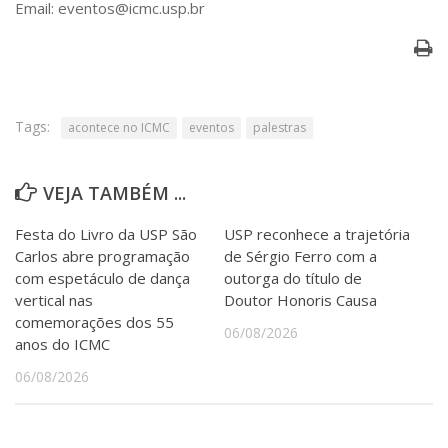
Email: eventos@icmc.usp.br
Serviços
Bibliotecas
Apoio ao Estudante
Segurança, Trânsito e Prevenção
RH, Administrativo e Financeiro
Outros serviços
Tags:
acontece no ICMC
eventos
palestras
Comunicação
Assessorias e Mídias
VEJA TAMBÉM ...
Aplicativos e Sites
Jornal da USP
Festa do Livro da USP São
USP reconhece a trajetória
Agenda de Eventos
Carlos abre programação
de Sérgio Ferro com a
Defesa de Teses
com espetáculo de dança
outorga do título de
vertical nas
Doutor Honoris Causa
comemorações dos 55
06/08/2026
anos do ICMC
06/08/2026