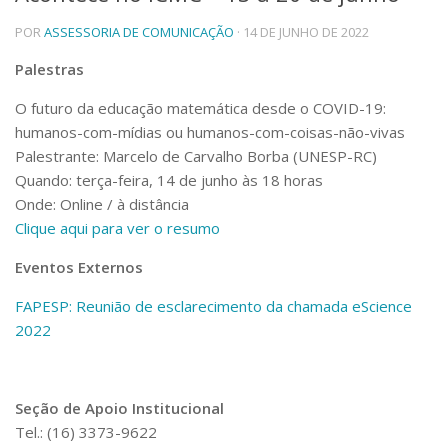
Telefones e Mapas
POR
ASSESSORIA DE COMUNICAÇÃO
· 14 DE JUNHO DE 2022
Pessoas
Palestras
Ensino
Graduação
O futuro da educação matemática desde o COVID-19:
Pós-Graduação
humanos-com-mídias ou humanos-com-coisas-não-vivas
Educação a distância
Palestrante: Marcelo de Carvalho Borba (UNESP-RC)
Cursos de Extensão
Quando: terça-feira, 14 de junho às 18 horas
Pesquisa e Inovação
Onde: Online / à distância
Linhas de Pesquisa
Clique aqui para ver o resumo
Centros, Núcleos e Projetos em Rede
Pós-doutorado
Eventos Externos
Iniciação Científica
FAPESP: Reunião de esclarecimento da chamada eScience
Transferência de Tecnologia
Empresas Juniores
2022
Extensão à Comunidade
Projetos, Programas e Cursos
Seção de Apoio Institucional
Artes, Cultura e Esportes
Museus e Espaços Interativos
Tel.: (16) 3373-9622