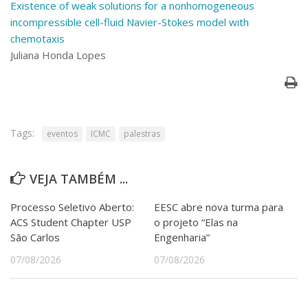
Existence of weak solutions for a nonhomogeneous
Serviços
incompressible cell-fluid Navier-Stokes model with
Bibliotecas
chemotaxis
Apoio ao Estudante
Juliana Honda Lopes
Segurança, Trânsito e Prevenção
RH, Administrativo e Financeiro
Outros serviços
Comunicação
Assessorias e Mídias
Tags:
eventos
ICMC
palestras
Aplicativos e Sites
Jornal da USP
Agenda de Eventos
VEJA TAMBÉM ...
Defesa de Teses
Processo Seletivo Aberto:
EESC abre nova turma para
ACS Student Chapter USP
o projeto “Elas na
São Carlos
Engenharia”
07/08/2026
07/08/2026