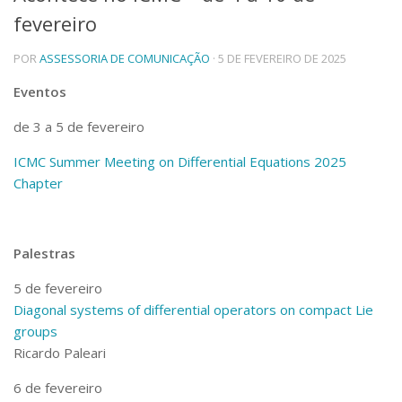
fevereiro
Telefones e Mapas
Pessoas
POR
ASSESSORIA DE COMUNICAÇÃO
· 5 DE FEVEREIRO DE 2025
Ensino
Graduação
Eventos
Pós-Graduação
de 3 a 5 de fevereiro
Educação a distância
Cursos de Extensão
ICMC Summer Meeting on Differential Equations 2025
Pesquisa e Inovação
Chapter
Linhas de Pesquisa
Centros, Núcleos e Projetos em Rede
Pós-doutorado
Palestras
Iniciação Científica
Transferência de Tecnologia
5 de fevereiro
Empresas Juniores
Diagonal systems of differential operators on compact Lie
Extensão à Comunidade
groups
Projetos, Programas e Cursos
Ricardo Paleari
Artes, Cultura e Esportes
Museus e Espaços Interativos
6 de fevereiro