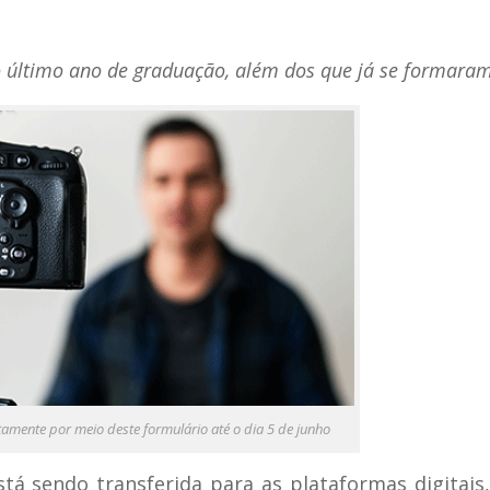
o último ano de graduação, além dos que já se formara
tamente por meio deste formulário até o dia 5 de junho
tá sendo transferida para as plataformas digitais,