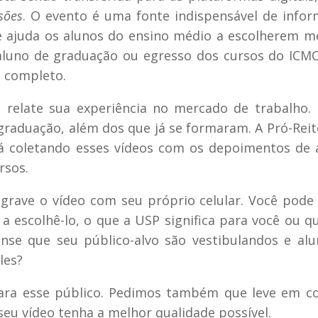
sões
. O evento é uma fonte indispensável de info
e ajuda os alunos do ensino médio a escolherem m
 aluno de graduação ou egresso dos cursos do ICM
s completo.
 relate sua experiência no mercado de trabalho.
 graduação, além dos que já se formaram. A Pró-Reit
tá coletando esses vídeos com os depoimentos de 
rsos.
rave o vídeo com seu próprio celular. Você pode
 a escolhê-lo, o que a USP significa para você ou q
nse que seu público-alvo são vestibulandos e al
les?
 para esse público. Pedimos também que leve em c
 seu vídeo tenha a melhor qualidade possível.