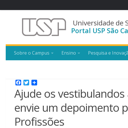
Universidade de 
Portal USP São Ca
Sobre o Campus
Ensino
Pesquisa e Inovaç
Facebook
Twitter
Share
Ajude os vestibulandos
envie um depoimento pa
Profissões