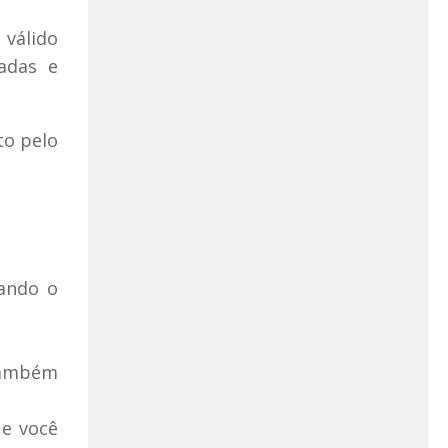
 válido
adas e
to pelo
rando o
 também
 e você