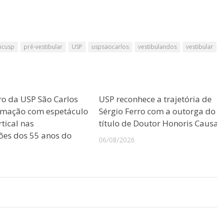
mcusp
pré-vestibular
USP
uspsaocarlos
vestibulandos
vestibular
ro da USP São Carlos
USP reconhece a trajetória de
amação com espetáculo
Sérgio Ferro com a outorga do
tical nas
título de Doutor Honoris Caus
es dos 55 anos do
06/08/2026