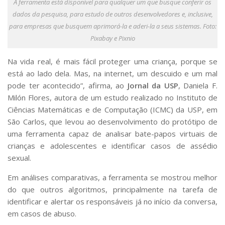
A ferramenta está disponível para qualquer um que busque conferir os
Serviços
dados da pesquisa, para estudo de outros desenvolvedores e, inclusive,
Bibliotecas
para empresas que busquem aprimorá-la e aderi-la a seus sistemas. Foto:
Apoio ao Estudante
Pixabay e Pixnio
Segurança, Trânsito e Prevenção
RH, Administrativo e Financeiro
Na vida real, é mais fácil proteger uma criança, porque se
Outros serviços
está ao lado dela. Mas, na internet, um descuido e um mal
Comunicação
pode ter acontecido”, afirma, ao
Jornal da USP
, Daniela F.
Assessorias e Mídias
Milón Flores, autora de um estudo realizado no Instituto de
Aplicativos e Sites
Ciências Matemáticas e de Computação (ICMC) da USP, em
Jornal da USP
São Carlos, que levou ao desenvolvimento do protótipo de
Agenda de Eventos
uma ferramenta capaz de analisar bate-papos virtuais de
Defesa de Teses
crianças e adolescentes e identificar casos de assédio
sexual.
Em análises comparativas, a ferramenta se mostrou melhor
do que outros algoritmos, principalmente na tarefa de
identificar e alertar os responsáveis já no início da conversa,
em casos de abuso.