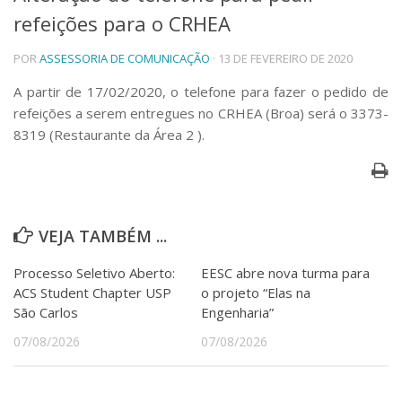
refeições para o CRHEA
Telefones e Mapas
Pessoas
POR
ASSESSORIA DE COMUNICAÇÃO
· 13 DE FEVEREIRO DE 2020
Ensino
Graduação
A partir de 17/02/2020, o telefone para fazer o pedido de
Pós-Graduação
refeições a serem entregues no CRHEA (Broa) será o 3373-
Educação a distância
8319 (Restaurante da Área 2 ).
Cursos de Extensão
Pesquisa e Inovação
Linhas de Pesquisa
Centros, Núcleos e Projetos em Rede
VEJA TAMBÉM ...
Pós-doutorado
Iniciação Científica
Processo Seletivo Aberto:
EESC abre nova turma para
Transferência de Tecnologia
ACS Student Chapter USP
o projeto “Elas na
Empresas Juniores
São Carlos
Engenharia”
Extensão à Comunidade
07/08/2026
07/08/2026
Projetos, Programas e Cursos
Artes, Cultura e Esportes
Museus e Espaços Interativos