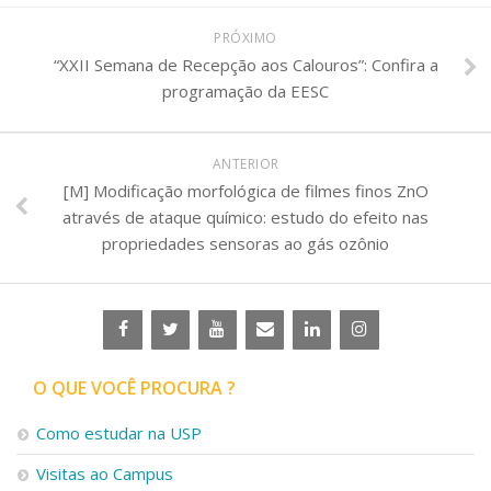
Serviços
PRÓXIMO
Bibliotecas
“XXII Semana de Recepção aos Calouros”: Confira a
Apoio ao Estudante
Segurança, Trânsito e Prevenção
programação da EESC
RH, Administrativo e Financeiro
Outros serviços
ANTERIOR
Comunicação
[M] Modificação morfológica de filmes finos ZnO
Assessorias e Mídias
através de ataque químico: estudo do efeito nas
Aplicativos e Sites
propriedades sensoras ao gás ozônio
Jornal da USP
Agenda de Eventos
Defesa de Teses
O QUE VOCÊ PROCURA ?
Como estudar na USP
Visitas ao Campus