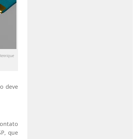
Henrique
to deve
ontato
SP, que