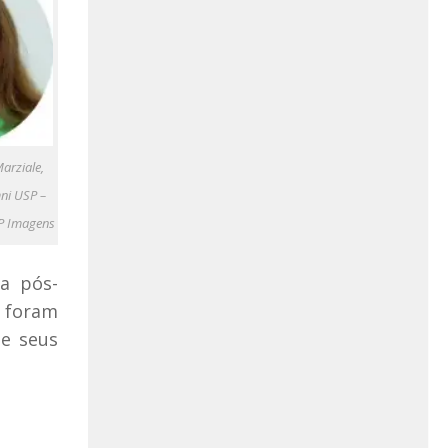
arziale,
ni USP –
P Imagens
a pós-
o foram
de seus