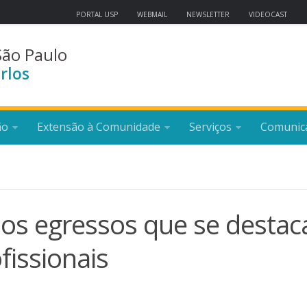
PORTAL USP
WEBMAIL
NEWSLETTER
VIDEOCAST
São Paulo
rlos
ão
Extensão à Comunidade
Serviços
Comunic
 os egressos que se desta
fissionais