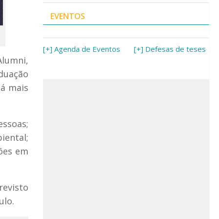
EVENTOS
[+] Agenda de Eventos
[+] Defesas de teses
Alumni,
duação
há mais
essoas;
iental;
ções em
revisto
ulo.