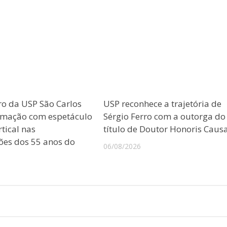
ro da USP São Carlos
USP reconhece a trajetória de
amação com espetáculo
Sérgio Ferro com a outorga do
tical nas
título de Doutor Honoris Caus
es dos 55 anos do
06/08/2026