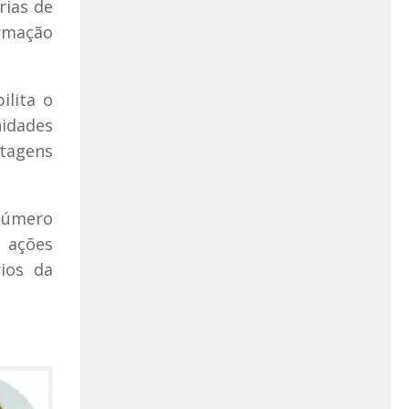
rias de
ormação
ilita o
nidades
ntagens
 número
s ações
ios da