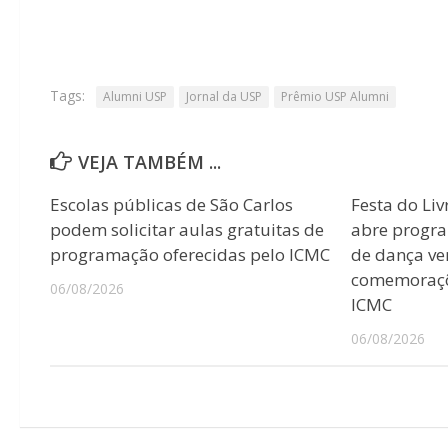
Tags:
Alumni USP
Jornal da USP
Prêmio USP Alumni
VEJA TAMBÉM ...
Escolas públicas de São Carlos
Festa do Liv
podem solicitar aulas gratuitas de
abre progr
programação oferecidas pelo ICMC
de dança ver
comemoraçõ
06/08/2026
ICMC
06/08/2026