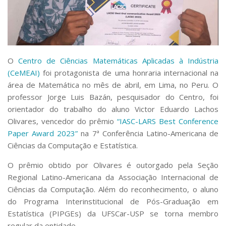
Serviços
Bibliotecas
Apoio ao Estudante
Segurança, Trânsito e Prevenção
RH, Administrativo e Financeiro
O
Centro de Ciências Matemáticas Aplicadas à Indústria
Outros serviços
(CeMEAI)
foi protagonista de uma honraria internacional na
Comunicação
área de Matemática no mês de abril, em Lima, no Peru. O
Assessorias e Mídias
professor Jorge Luis Bazán, pesquisador do Centro, foi
Aplicativos e Sites
orientador do trabalho do aluno Victor Eduardo Lachos
Jornal da USP
Olivares, vencedor do prêmio
“IASC-LARS Best Conference
Agenda de Eventos
Paper Award 2023”
na 7ª Conferência Latino-Americana de
Defesa de Teses
Ciências da Computação e Estatística.
O prêmio obtido por Olivares é outorgado pela Seção
Regional Latino-Americana da Associação Internacional de
Ciências da Computação. Além do reconhecimento, o aluno
do Programa Interinstitucional de Pós-Graduação em
Estatística (PIPGEs) da UFSCar-USP se torna membro
regular da entidade.