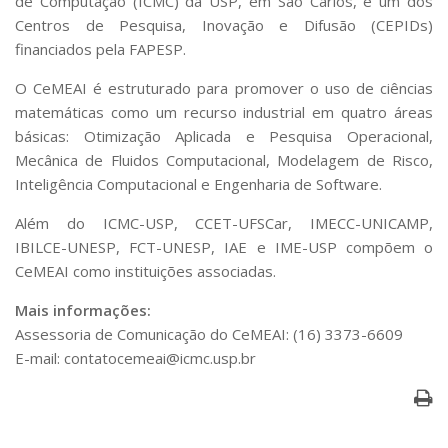
de Computação (ICMC) da USP, em São Carlos, é um dos
Centros de Pesquisa, Inovação e Difusão (CEPIDs)
financiados pela FAPESP.
O CeMEAI é estruturado para promover o uso de ciências
matemáticas como um recurso industrial em quatro áreas
básicas: Otimização Aplicada e Pesquisa Operacional,
Mecânica de Fluidos Computacional, Modelagem de Risco,
Inteligência Computacional e Engenharia de Software.
Além do ICMC-USP, CCET-UFSCar, IMECC-UNICAMP,
IBILCE-UNESP, FCT-UNESP, IAE e IME-USP compõem o
CeMEAI como instituições associadas.
Mais informações:
Assessoria de Comunicação do CeMEAI: (16) 3373-6609
E-mail: contatocemeai@icmc.usp.br