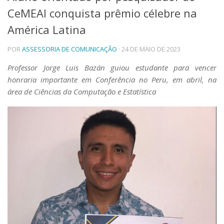
CeMEAI conquista prêmio célebre na
Telefones e Mapas
Pessoas
América Latina
Ensino
POR
ASSESSORIA DE COMUNICAÇÃO
· 24 DE MAIO DE 2023
Graduação
Pós-Graduação
Professor Jorge Luis Bazán guiou estudante para vencer
Educação a distância
honraria importante em Conferência no Peru, em abril, na
Cursos de Extensão
área de Ciências da Computação e Estatística
Pesquisa e Inovação
Linhas de Pesquisa
Centros, Núcleos e Projetos em Rede
Pós-doutorado
Iniciação Científica
Transferência de Tecnologia
Empresas Juniores
Extensão à Comunidade
Projetos, Programas e Cursos
Artes, Cultura e Esportes
Museus e Espaços Interativos