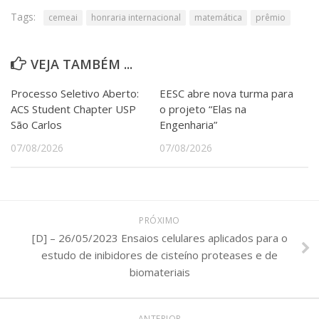
Tags:
cemeai
honraria internacional
matemática
prêmio
VEJA TAMBÉM ...
Processo Seletivo Aberto:
EESC abre nova turma para
ACS Student Chapter USP
o projeto “Elas na
São Carlos
Engenharia”
07/08/2026
07/08/2026
PRÓXIMO
[D] – 26/05/2023 Ensaios celulares aplicados para o
estudo de inibidores de cisteíno proteases e de
biomateriais
ANTERIOR