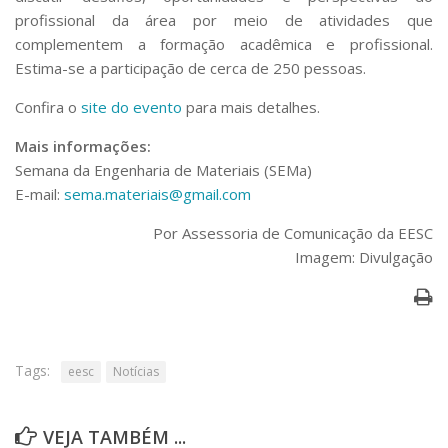
Serviços
profissional da área por meio de atividades que
Bibliotecas
complementem a formação acadêmica e profissional.
Apoio ao Estudante
Estima-se a participação de cerca de 250 pessoas.
Segurança, Trânsito e Prevenção
RH, Administrativo e Financeiro
Confira o
site do evento
para mais detalhes.
Outros serviços
Mais informações:
Comunicação
Semana da Engenharia de Materiais (SEMa)
Assessorias e Mídias
E-mail:
sema.materiais@gmail.com
Aplicativos e Sites
Jornal da USP
Por Assessoria de Comunicação da EESC
Agenda de Eventos
Imagem: Divulgação
Defesa de Teses
Tags:
eesc
Notícias
VEJA TAMBÉM ...