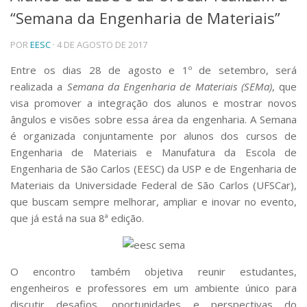
“Semana da Engenharia de Materiais”
Telefones e Mapas
Pessoas
POR
EESC
· 4 DE AGOSTO DE 2017
Ensino
Graduação
Entre os dias 28 de agosto e 1º de setembro, será
Pós-Graduação
realizada a
Semana da Engenharia de Materiais (SEMa)
, que
Educação a distância
visa promover a integração dos alunos e mostrar novos
Cursos de Extensão
ângulos e visões sobre essa área da engenharia. A
Semana
Pesquisa e Inovação
é organizada conjuntamente por alunos dos cursos
de
Engenharia de Materiais e Manufatura da
Escola de
Linhas de Pesquisa
Centros, Núcleos e Projetos em Rede
Engenharia de São Carlos (EESC) da USP e de
Engenharia de
Pós-doutorado
Materiais da Universidade Federal de São Carlos (UFSCar),
Iniciação Científica
que buscam sempre melhorar, ampliar e inovar no evento,
Transferência de Tecnologia
que já está na sua 8ª edição.
Empresas Juniores
Extensão à Comunidade
Projetos, Programas e Cursos
O encontro também objetiva reunir estudantes,
Artes, Cultura e Esportes
engenheiros e professores em um ambiente único para
Museus e Espaços Interativos
discutir desafios, oportunidades e perspectivas do