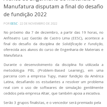
Manufatura disputam a final do desafio
Telefones e Mapas
Pessoas
de fundição 2022
Ensino
POR
EESC
· 22 DE NOVEMBRO DE 2022
Graduação
Pós-Graduação
No próximo dia 7 de dezembro, a partir das 19 horas, no
Educação a distância
Anfiteatro Luiz Gastão de Castro Lima (EESC), acontece a
Cursos de Extensão
final do desafio da disciplina de
Solidificação e Fundição
,
Pesquisa e Inovação
oferecida aos alunos do curso de Engenharia de Materiais e
Linhas de Pesquisa
Manufatura.
Centros, Núcleos e Projetos em Rede
Pós-doutorado
Durante o desenvolvimento da disciplina foi utilizada a
Iniciação Científica
metodologia PBL (Problem-Based Learning), em uma
Transferência de Tecnologia
parceria com a empresa Tupy, maior fundição da América
Empresas Juniores
Latina, desafiando os estudantes a resolver um problema
Extensão à Comunidade
real com o uso de softwares de simulação gentilmente
Projetos, Programas e Cursos
cedidos pela empresa Altair, que também apoia a iniciativa.
Artes, Cultura e Esportes
Serão 3 grupos finalistas, e o vencedor será premiado pela
Museus e Espaços Interativos