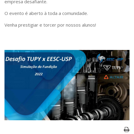
empresa desafiante.
Serviços
Bibliotecas
O evento é aberto à toda a comunidade.
Apoio ao Estudante
Segurança, Trânsito e Prevenção
Venha prestigiar e torcer por nossos alunos!
RH, Administrativo e Financeiro
Outros serviços
Comunicação
Assessorias e Mídias
Aplicativos e Sites
Jornal da USP
Agenda de Eventos
Defesa de Teses