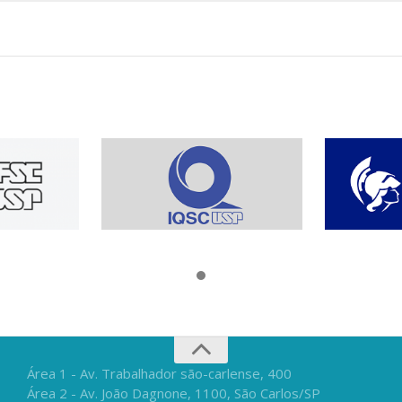
Área 1 - Av. Trabalhador são-carlense, 400
Área 2 - Av. João Dagnone, 1100, São Carlos/SP