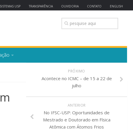
SISTEMAS USP
TRANSPARÊNCIA
OUVIDORIA
CONTATO
ENGLISH
ação
PRÓXIMO
Acontece no ICMC – de 15 a 22 de
julho
em
ANTERIOR
No IFSC-USP: Oportunidades de
Mestrado e Doutorado em Física
Atômica com Átomos Frios