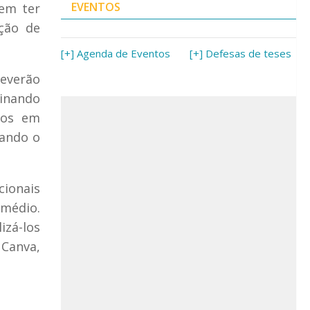
EVENTOS
vem ter
ção de
[+] Agenda de Eventos
[+] Defesas de teses
everão
sinando
dos em
lando o
cionais
 médio.
izá-los
 Canva,