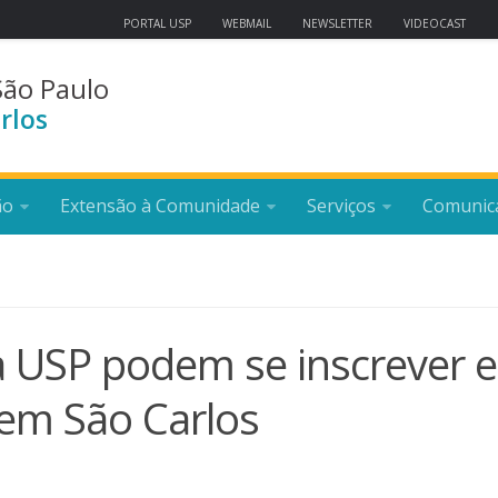
PORTAL USP
WEBMAIL
NEWSLETTER
VIDEOCAST
São Paulo
rlos
ão
Extensão à Comunidade
Serviços
Comunic
a USP podem se inscrever 
 em São Carlos