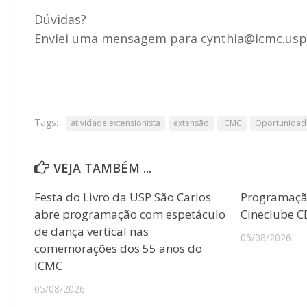
Dúvidas?
Enviei uma mensagem para cynthia@icmc.usp
Tags:
atividade extensionista
extensão
ICMC
Oportunidad
VEJA TAMBÉM ...
Festa do Livro da USP São Carlos
Programaçã
abre programação com espetáculo
Cineclube 
de dança vertical nas
05/08/2026
comemorações dos 55 anos do
ICMC
05/08/2026