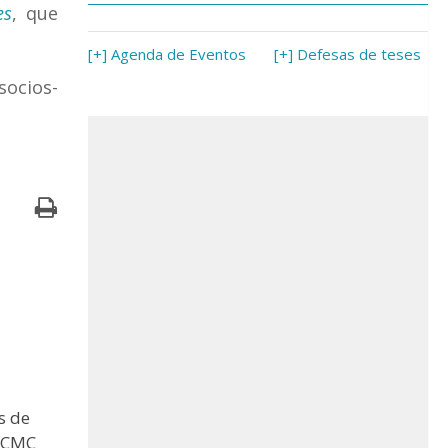
es
, que
[+] Agenda de Eventos
[+] Defesas de teses
socios-
s de
 ICMC