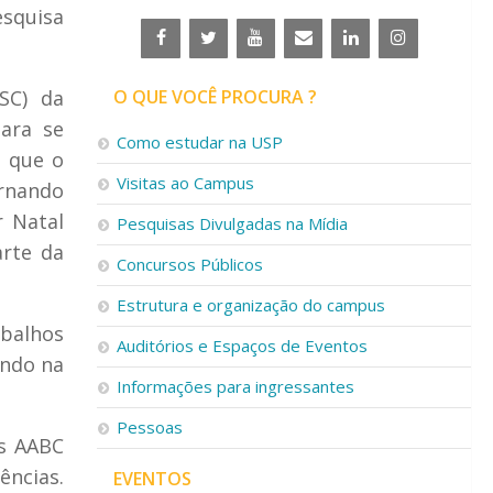
esquisa
SC) da
O QUE VOCÊ PROCURA ?
ara se
Como estudar na USP
a que o
Visitas ao Campus
rnando
r Natal
Pesquisas Divulgadas na Mídia
arte da
Concursos Públicos
Estrutura e organização do campus
balhos
Auditórios e Espaços de Eventos
ando na
Informações para ingressantes
Pessoas
Os AABC
ncias.
EVENTOS