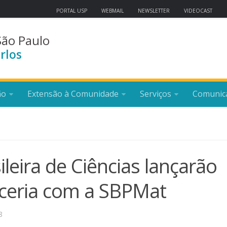
PORTAL USP
WEBMAIL
NEWSLETTER
VIDEOCAST
São Paulo
rlos
ão
Extensão à Comunidade
Serviços
Comunic
leira de Ciências lançarão
rceria com a SBPMat
8