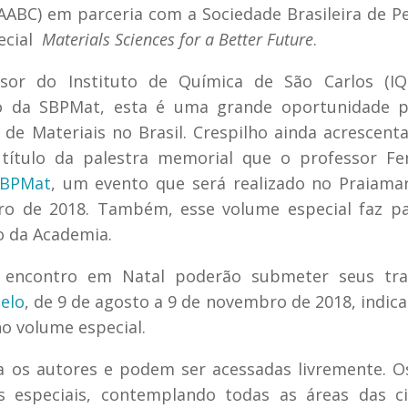
(AABC) em parceria com a Sociedade Brasileira de P
ecial
Materials Sciences for a Better Future
.
ssor do Instituto de Química de São Carlos (IQ
o da SBPMat, esta é uma grande oportunidade p
e Materiais no Brasil. Crespilho ainda acrescent
título da palestra memorial que o professor Fe
SBPMat
, um evento que será realizado no Praiama
ro de 2018. Também, esse volume especial faz p
 da Academia.
 encontro em Natal poderão submeter seus tra
ielo
, de 9 de agosto a 9 de novembro de 2018, indic
o volume especial.
a os autores e podem ser acessadas livremente. 
 especiais, contemplando todas as áreas das ciê