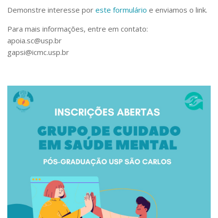
Serviços
Demonstre interesse por
este formulário
e enviamos o link.
Bibliotecas
Para mais informações, entre em contato:
Apoio ao Estudante
Segurança, Trânsito e Prevenção
apoia.sc@usp.br
RH, Administrativo e Financeiro
gapsi@icmc.usp.br
Outros serviços
Comunicação
Assessorias e Mídias
Aplicativos e Sites
Jornal da USP
Agenda de Eventos
Defesa de Teses