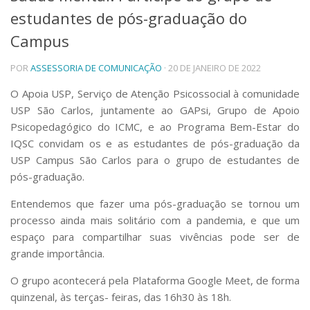
estudantes de pós-graduação do
Telefones e Mapas
Pessoas
Campus
Ensino
POR
ASSESSORIA DE COMUNICAÇÃO
· 20 DE JANEIRO DE 2022
Graduação
Pós-Graduação
O Apoia USP, Serviço de Atenção Psicossocial à comunidade
Educação a distância
USP São Carlos, juntamente ao GAPsi, Grupo de Apoio
Cursos de Extensão
Psicopedagógico do ICMC, e ao Programa Bem-Estar do
Pesquisa e Inovação
IQSC convidam os e as estudantes de pós-graduação da
Linhas de Pesquisa
USP Campus São Carlos para o grupo de estudantes de
Centros, Núcleos e Projetos em Rede
pós-graduação.
Pós-doutorado
Iniciação Científica
Entendemos que fazer uma pós-graduação se tornou um
Transferência de Tecnologia
processo ainda mais solitário com a pandemia, e que um
Empresas Juniores
espaço para compartilhar suas vivências pode ser de
Extensão à Comunidade
grande importância.
Projetos, Programas e Cursos
O grupo acontecerá pela Plataforma Google Meet, de forma
Artes, Cultura e Esportes
quinzenal, às terças- feiras, das 16h30 às 18h.
Museus e Espaços Interativos