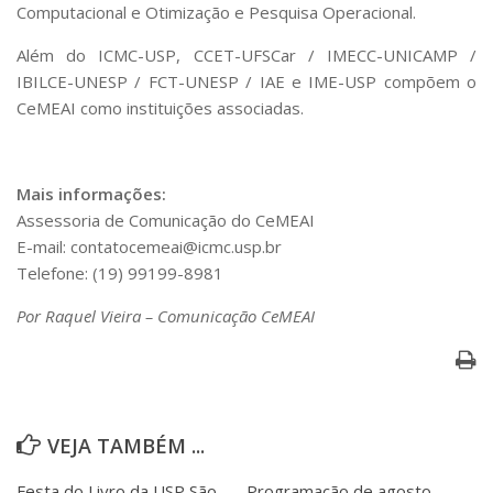
Computacional e Otimização e Pesquisa Operacional.
Além do ICMC-USP, CCET-UFSCar / IMECC-UNICAMP /
IBILCE-UNESP / FCT-UNESP / IAE e IME-USP compõem o
CeMEAI como instituições associadas.
Mais informações:
Assessoria de Comunicação do CeMEAI
E-mail: contatocemeai@icmc.usp.br
Telefone: (19) 99199-8981
Por Raquel Vieira – Comunicação CeMEAI
VEJA TAMBÉM ...
Festa do Livro da USP São
Programação de agosto