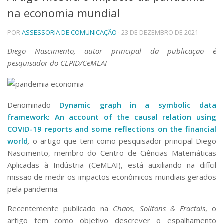
na economia mundial
Telefones e Mapas
Pessoas
POR
ASSESSORIA DE COMUNICAÇÃO
· 23 DE DEZEMBRO DE 2021
Ensino
Graduação
Diego Nascimento, autor principal da publicação é
Pós-Graduação
pesquisador do CEPID/CeMEAI
Educação a distância
Cursos de Extensão
Pesquisa e Inovação
Denominado
Dynamic graph in a symbolic data
Linhas de Pesquisa
framework: An account of the causal relation using
Centros, Núcleos e Projetos em Rede
COVID-19 reports and some reflections on the financial
Pós-doutorado
world
,
o artigo que tem como pesquisador principal Diego
Iniciação Científica
Nascimento, membro do Centro de Ciências Matemáticas
Transferência de Tecnologia
Empresas Juniores
Aplicadas à Indústria (CeMEAI), está auxiliando na difícil
missão de medir os impactos econômicos mundiais gerados
Extensão à Comunidade
pela pandemia.
Projetos, Programas e Cursos
Artes, Cultura e Esportes
Recentemente publicado na
Chaos, Solitons & Fractals
, o
Museus e Espaços Interativos
artigo tem como objetivo descrever o espalhamento