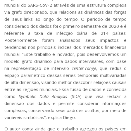
Serviços
mundial do SARS-CoV-2 através de uma estrutura complexa
Bibliotecas
via grafo direcionado, que relaciona as dinâmicas das forças
Apoio ao Estudante
de seus links ao longo do tempo. O período de tempo
Segurança, Trânsito e Prevenção
considerado dos dados foi o primeiro semestre de 2020 e é
RH, Administrativo e Financeiro
referente à taxa de infecção diária de 214 países.
Outros serviços
Posteriormente foram analisados seus impactos e
Comunicação
tendências nos principais índices dos mercados financeiros
Assessorias e Mídias
mundial. “Este trabalho é inovador, pois desenvolvemos um
Aplicativos e Sites
modelo grafo dinâmico para dados intervalares, com base
Jornal da USP
na representação de intervalo
center-range
, que reduz o
Agenda de Eventos
espaço paramétrico dessas séries temporais multivariadas
Defesa de Teses
de alta dimensão, visando melhor descobrir relações causais
entre as regiões mundiais. Essa fusão de dados é conhecida
como
Symbolic Data Analysis
(SDA) que visa reduzir a
dimensão dos dados e permite considerar informações
complexas, conservando seus padrões ocultos, por meio de
variáveis simbólicas”, explica Diego.
O autor conta ainda que o trabalho agregou os países em