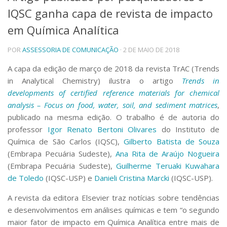
IQSC ganha capa de revista de impacto
Telefones e Mapas
Pessoas
em Química Analítica
Ensino
POR
ASSESSORIA DE COMUNICAÇÃO
· 2 DE MAIO DE 2018
Graduação
Pós-Graduação
A capa da edição de março de 2018 da revista TrAC (Trends
Educação a distância
in Analytical Chemistry) ilustra o artigo
Trends in
Cursos de Extensão
developments of certified reference materials for chemical
Pesquisa e Inovação
analysis – Focus on food, water, soil, and sediment matrices
,
Linhas de Pesquisa
publicado na mesma edição. O trabalho é de autoria do
Centros, Núcleos e Projetos em Rede
professor
Igor Renato Bertoni Olivares
do Instituto de
Pós-doutorado
Química de São Carlos (IQSC),
Gilberto Batista de Souza
Iniciação Científica
(Embrapa Pecuária Sudeste),
Ana Rita de Araújo Nogueira
Transferência de Tecnologia
(Embrapa Pecuária Sudeste),
Guilherme Teruaki Kuwahara
Empresas Juniores
de Toledo
(IQSC-USP) e
Danieli Cristina Marcki
(IQSC-USP).
Extensão à Comunidade
Projetos, Programas e Cursos
A revista da editora Elsevier traz notícias sobre tendências
Artes, Cultura e Esportes
e desenvolvimentos em análises químicas e tem “o segundo
Museus e Espaços Interativos
maior fator de impacto em Química Analítica entre mais de