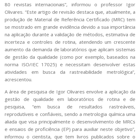
Serviços
80 revistas internacionais”, informou o professor Igor
Olivares. “Este artigo de revisão destaca que, atualmente, a
Bibliotecas
Apoio ao Estudante
produção de Material de Referência Certificado (MRC) tem
Segurança, Trânsito e Prevenção
se mostrado em grande evidência devido a sua importância
RH, Administrativo e Financeiro
na aplicação durante a validação de métodos, estimativa de
Outros serviços
incerteza e controles de rotina, atendendo um crescente
Comunicação
aumento da demanda de laboratórios que aplicam sistemas
de gestão da qualidade (como por exemplo, baseados na
Assessorias e Mídias
Aplicativos e Sites
norma ISO/IEC 17025) e necessitam desenvolver estas
Jornal da USP
atividades em busca da rastreabilidade metrológica”,
Agenda de Eventos
acrescentou.
Defesa de Teses
A área de pesquisa de Igor Olivares envolve a aplicação da
gestão de qualidade em laboratórios de rotina e de
pesquisa, “em busca de resultados rastreáveis,
reprodutíveis e confiáveis, sendo a metrologia química uma
aliada que visa principalmente o desenvolvimento de MRCs
e ensaios de proficiência (EP) para auxiliar neste objetivo”,
informou o cientista, que tem livros publicados sobre o