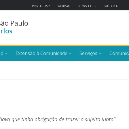
PORTAL USP
WEBMAIL
NEWSLETTER
VIDEOCAST
São Paulo
rlos
ão
Extensão à Comunidade
Serviços
Comunic
hava que tinha obrigação de trazer o sujeito junto”