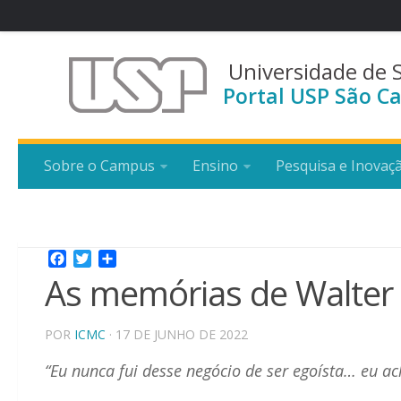
Universidade de 
Portal USP São Ca
Sobre o Campus
Ensino
Pesquisa e Inovaç
Facebook
Twitter
Share
As memórias de Walter
POR
ICMC
· 17 DE JUNHO DE 2022
“Eu nunca fui desse negócio de ser egoísta… eu ac