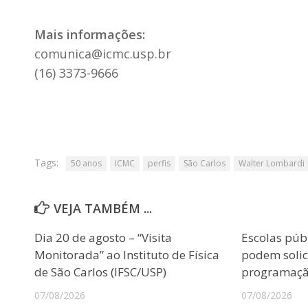
Mais informações:
comunica@icmc.usp.br
(16) 3373-9666
Tags:
50 anos
ICMC
perfis
São Carlos
Walter Lombardi
VEJA TAMBÉM ...
Dia 20 de agosto – “Visita
Escolas púb
Monitorada” ao Instituto de Física
podem solici
de São Carlos (IFSC/USP)
programação
07/08/2026
07/08/2026