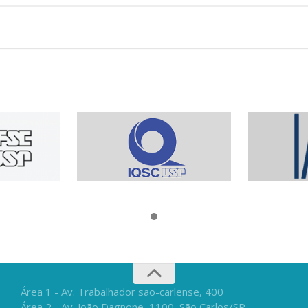
Área 1 - Av. Trabalhador são-carlense, 400
Área 2 - Av. João Dagnone, 1100, São Carlos/SP