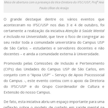
Serviços
Mesa de abertura com a presença da Vice-Diretora do IFSC/USP, Profª Ana
Paula Ullian de Araújo
Bibliotecas
Apoio ao Estudante
O grande destaque dentre os vários eventos que
Segurança, Trânsito e Prevenção
RH, Administrativo e Financeiro
aconteceram no IFSC/USP nos dias 3 e 4 de outubro, foi
Outros serviços
certamente a realização da iniciativa
Atenção à Saúde Mental
e Inclusão na Universidade
, que teve o foco de congregar ao
Comunicação
seu redor toda a comunidade universitária do Campus USP
Assessorias e Mídias
de São Carlos – estudantes e servidores docentes e não
Aplicativos e Sites
docentes – e ainda a comunidade externa à Universidade.
Jornal da USP
Agenda de Eventos
Promovido pelas Comissões de Inclusão e Pertencimento
Defesa de Teses
(CIPs) das Unidades do Campus USP de São Carlos, em
conjunto com o “Apoia USP” – Serviço de Apoio Psicossocial
do Campus -, este evento contou com o apoio da Diretoria
do IFSC/USP e do Grupo Coordenador de Cultura e
Extensão do nosso Campus.
De fato, esta iniciativa abriu um espaço importante para uma
reflexão sobre o modelo de cuidado em saúde mental na