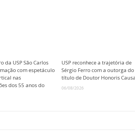
ro da USP São Carlos
USP reconhece a trajetória de
amação com espetáculo
Sérgio Ferro com a outorga do
tical nas
título de Doutor Honoris Caus
es dos 55 anos do
06/08/2026