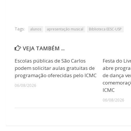
Tags:
alunos
apresentação musical
Biblioteca EESC-USP
VEJA TAMBÉM ...
Escolas públicas de São Carlos
Festa do Liv
podem solicitar aulas gratuitas de
abre progr
programação oferecidas pelo ICMC
de dança ver
comemoraçõ
06/08/2026
ICMC
06/08/2026