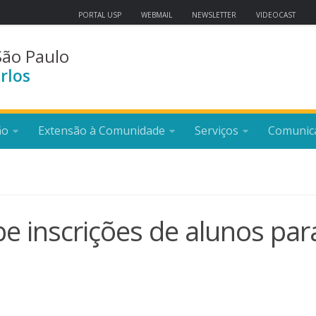
PORTAL USP
WEBMAIL
NEWSLETTER
VIDEOCAST
São Paulo
rlos
ão
Extensão à Comunidade
Serviços
Comunic
be inscrições de alunos par