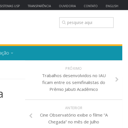
SISTEMAS USP
TRANSPARÊNCIA
OUVIDORIA
CONTATO
ENGLISH
ação
PRÓXIMO
Trabalhos desenvolvidos no IAU
ficam entre os semifinalistas do
a
Prêmio Jabuti Acadêmico
ANTERIOR
Cine Observatório exibe o filme “A
Chegada” no mês de Julho