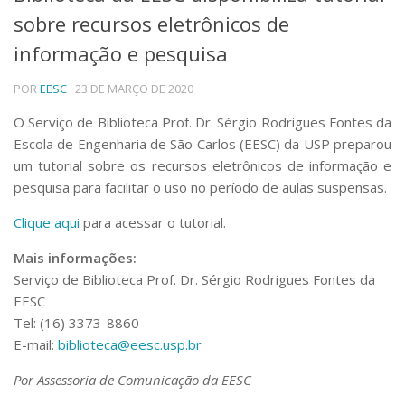
sobre recursos eletrônicos de
Telefones e Mapas
Pessoas
informação e pesquisa
Ensino
POR
EESC
· 23 DE MARÇO DE 2020
Graduação
Pós-Graduação
O Serviço de Biblioteca Prof. Dr. Sérgio Rodrigues Fontes da
Educação a distância
Escola de Engenharia de São Carlos (EESC) da USP preparou
Cursos de Extensão
um tutorial sobre os recursos eletrônicos de informação e
Pesquisa e Inovação
pesquisa para facilitar o uso no período de aulas suspensas.
Linhas de Pesquisa
Centros, Núcleos e Projetos em Rede
Clique aqui
para acessar o tutorial.
Pós-doutorado
Mais informações:
Iniciação Científica
Transferência de Tecnologia
Serviço de Biblioteca Prof. Dr. Sérgio Rodrigues Fontes da
Empresas Juniores
EESC
Extensão à Comunidade
Tel: (16) 3373-8860
E-mail:
biblioteca@eesc.usp.br
Projetos, Programas e Cursos
Artes, Cultura e Esportes
Por Assessoria de Comunicação da EESC
Museus e Espaços Interativos