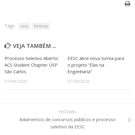
Serviços
Bibliotecas
Apoio ao Estudante
Segurança, Trânsito e Prevenção
Tags:
eesc
Notícias
RH, Administrativo e Financeiro
Outros serviços
VEJA TAMBÉM ...
Comunicação
Assessorias e Mídias
Processo Seletivo Aberto:
EESC abre nova turma para
Aplicativos e Sites
ACS Student Chapter USP
o projeto “Elas na
Jornal da USP
São Carlos
Engenharia”
Agenda de Eventos
Defesa de Teses
07/08/2026
07/08/2026
PRÓXIMO
Adiamentos de concursos públicos e processo
seletivo da EESC