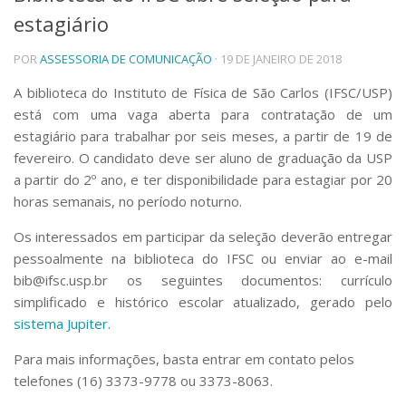
estagiário
Telefones e Mapas
Pessoas
POR
ASSESSORIA DE COMUNICAÇÃO
· 19 DE JANEIRO DE 2018
Ensino
Graduação
A biblioteca do Instituto de Física de São Carlos (IFSC/USP)
Pós-Graduação
está com uma vaga aberta para contratação de um
Educação a distância
estagiário para trabalhar por seis meses, a partir de 19 de
Cursos de Extensão
fevereiro. O candidato deve ser aluno de graduação da USP
Pesquisa e Inovação
a partir do 2º ano, e ter disponibilidade para estagiar por 20
horas semanais, no período noturno.
Linhas de Pesquisa
Centros, Núcleos e Projetos em Rede
Os interessados em participar da seleção deverão entregar
Pós-doutorado
pessoalmente na biblioteca do IFSC ou enviar ao e-mail
Iniciação Científica
Transferência de Tecnologia
bib@ifsc.usp.br os seguintes documentos: currículo
Empresas Juniores
simplificado e histórico escolar atualizado, gerado pelo
Extensão à Comunidade
sistema Jupiter
.
Projetos, Programas e Cursos
Para mais informações, basta entrar em contato pelos
Artes, Cultura e Esportes
telefones (16) 3373-9778 ou 3373-8063.
Museus e Espaços Interativos