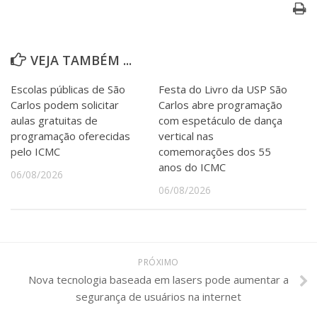
Serviços
Bibliotecas
Apoio ao Estudante
Segurança, Trânsito e Prevenção
VEJA TAMBÉM ...
RH, Administrativo e Financeiro
Outros serviços
Escolas públicas de São
Festa do Livro da USP São
Carlos podem solicitar
Carlos abre programação
Comunicação
aulas gratuitas de
com espetáculo de dança
Assessorias e Mídias
programação oferecidas
vertical nas
Aplicativos e Sites
pelo ICMC
comemorações dos 55
Jornal da USP
anos do ICMC
Agenda de Eventos
06/08/2026
Defesa de Teses
06/08/2026
PRÓXIMO
Nova tecnologia baseada em lasers pode aumentar a
segurança de usuários na internet