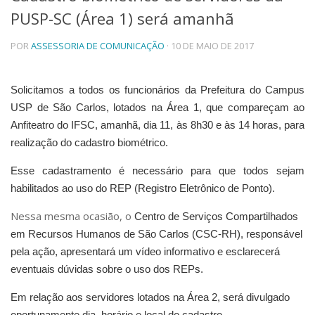
PUSP-SC (Área 1) será amanhã
Telefones e Mapas
Pessoas
POR
ASSESSORIA DE COMUNICAÇÃO
· 10 DE MAIO DE 2017
Ensino
Graduação
Pós-Graduação
Solicitamos a todos os funcionários da Prefeitura do Campus
Educação a distância
USP de São Carlos, lotados na Área 1, que compareçam ao
Cursos de Extensão
Anfiteatro do IFSC, amanhã,
dia 11, às 8h30 e às 14 horas
, para
Pesquisa e Inovação
realização do cadastro biométrico.
Linhas de Pesquisa
Esse cadastramento
é necessário para que todos sejam
Centros, Núcleos e Projetos em Rede
Pós-doutorado
habilitados ao uso do REP (Registro Eletrônico de Ponto).
Iniciação Científica
Nessa mesma ocasião, o
Transferência de Tecnologia
Centro de Serviços Compartilhados
Empresas Juniores
em Recursos Humanos de São Carlos (CSC-RH), responsável
Extensão à Comunidade
pela ação,
apresentará um vídeo informativo e esclarecerá
eventuais dúvidas sobre o uso dos REPs.
Projetos, Programas e Cursos
Artes, Cultura e Esportes
Em relação aos servidores lotados na Área 2, será divulgado
Museus e Espaços Interativos
oportunamente dia, horário e local do cadastro.