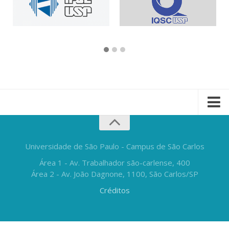
Universidade de São Paulo - Campus de São Carlos
Área 1 - Av. Trabalhador são-carlense, 400
Área 2 - Av. João Dagnone, 1100, São Carlos/SP
Créditos