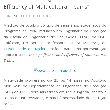
Efficiency of Multicultural Teams”
Telefones e Mapas
Pessoas
POR
EESC
· 13 DE OUTUBRO DE 2016
Ensino
Graduação
A edição de outubro do ciclo de seminários acadêmicos do
Pós-Graduação
Programa de Pós-Graduação em Engenharia de Produção
Educação a distância
da Escola de Engenharia de São Carlos (EESC) da USP,
Cursos de Extensão
Café.com, receberá a professora Sandra Matijevic, da
Pesquisa e Inovação
Universidade de Rijeka
, Croácia, para uma apresentação
sobre o tema
The Significance and Efficiency of Multicultural
Linhas de Pesquisa
Centros, Núcleos e Projetos em Rede
Teams
.
Pós-doutorado
Iniciação Científica
Transferência de Tecnologia
A atividade ocorrerá no dia 25, às 14 horas, no Auditório
Empresas Juniores
Mori Seiki do Departamento de Engenharia de Produção
Extensão à Comunidade
(SEP) da EESC, será ministrado em língua inglesa, aberto a
Projetos, Programas e Cursos
todos os interessados, e não há necessidade de inscrição
Artes, Cultura e Esportes
prévia.
Museus e Espaços Interativos