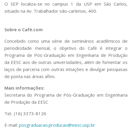
Serviços
O SEP localiza-se no campus 1 da USP em São Carlos,
situado na Av. Trabalhador são-carlense, 400.
Bibliotecas
Apoio ao Estudante
Segurança, Trânsito e Prevenção
Sobre o Café.com
RH, Administrativo e Financeiro
Outros serviços
Concebido como uma série de seminários acadêmicos de
Comunicação
periodicidade mensal, o objetivo do Café é integrar o
Assessorias e Mídias
Programa de Pós-Graduação em Engenharia de Produção
Aplicativos e Sites
da EESC aos de outras universidades, além de fomentar os
Jornal da USP
laços de parceria com outras intuições e divulgar pesquisas
Agenda de Eventos
de ponta nas áreas afins.
Defesa de Teses
Mais informações:
Secretaria do Programa de Pós-Graduação em Engenharia
de Produção da EESC
Tel.: (16) 3373-8126
E-mail:
posgraduacao.producao@eesc.usp.br