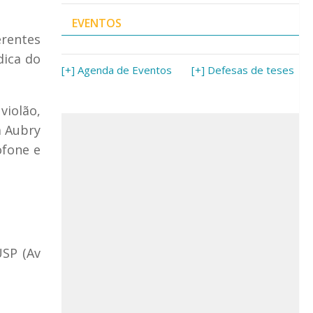
EVENTOS
erentes
dica do
[+] Agenda de Eventos
[+] Defesas de teses
violão,
a Aubry
ofone e
USP (Av