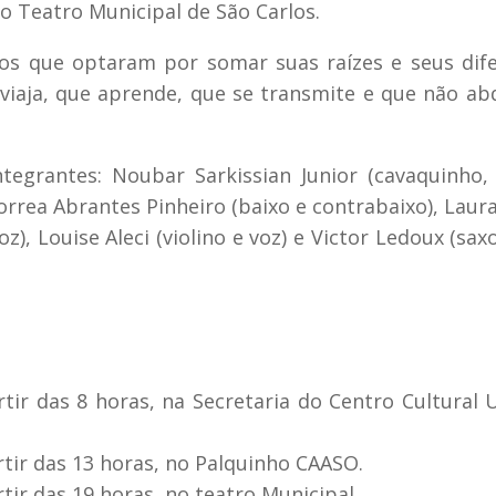
 no Teatro Municipal de São Carlos.
cos que optaram por somar suas raízes e seus dif
viaja, que aprende, que se transmite e que não ab
egrantes: Noubar Sarkissian Junior (cavaquinho, 
Correa Abrantes Pinheiro (baixo e contrabaixo), Laur
z), Louise Aleci (violino e voz) e Victor Ledoux (sax
artir das 8 horas, na Secretaria do Centro Cultural 
artir das 13 horas, no Palquinho CAASO.
artir das 19 horas, no teatro Municipal