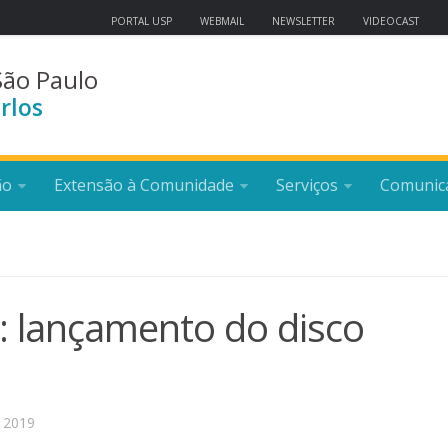
PORTAL USP
WEBMAIL
NEWSLETTER
VIDEOCAST
São Paulo
rlos
ão
Extensão à Comunidade
Serviços
Comunic
: lançamento do disco
 2019