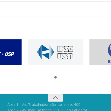
Área 1 - Av. Trabalhador são-carlense, 400
Área 2 - Av. João Dagnone, 1100, São Carlos/SP