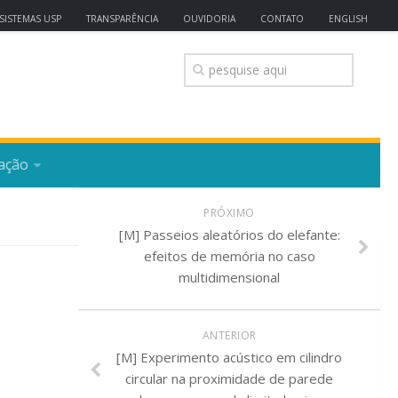
SISTEMAS USP
TRANSPARÊNCIA
OUVIDORIA
CONTATO
ENGLISH
ação
PRÓXIMO
[M] Passeios aleatórios do elefante:
efeitos de memória no caso
multidimensional
ANTERIOR
[M] Experimento acústico em cilindro
circular na proximidade de parede