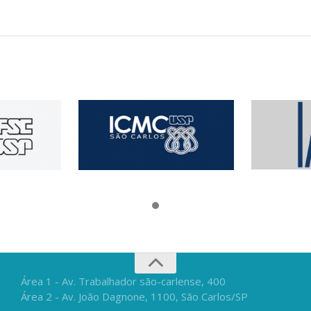
Área 1 - Av. Trabalhador são-carlense, 400
Área 2 - Av. João Dagnone, 1100, São Carlos/SP