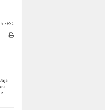
da EESC
Baja
seu
re