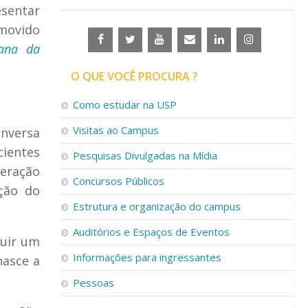
esentar
omovido
ana da
O QUE VOCÊ PROCURA ?
Como estudar na USP
Visitas ao Campus
nversa
cientes
Pesquisas Divulgadas na Mídia
teração
Concursos Públicos
ção do
Estrutura e organização do campus
Auditórios e Espaços de Eventos
ruir um
Informações para ingressantes
nasce a
Pessoas