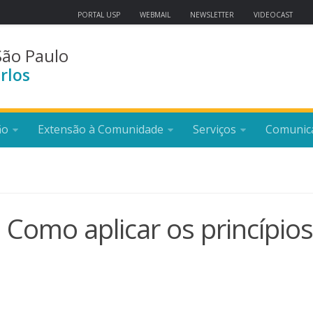
PORTAL USP
WEBMAIL
NEWSLETTER
VIDEOCAST
São Paulo
rlos
ão
Extensão à Comunidade
Serviços
Comunic
 Como aplicar os princípio