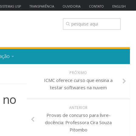
SISTEMAS USP
TRANSPARÊNCIA
OUVIDORIA
CONTATO
ENGLISH
ação
PRÓXIMO
ICMC oferece curso que ensina a
testar softwares na nuvem
s no
ANTERIOR
Provas de concurso para livre-
docência: Professora Cira Souza
Pitombo