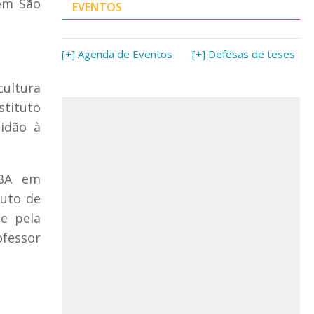
 em São
EVENTOS
[+] Agenda de Eventos
[+] Defesas de teses
cultura
stituto
tidão à
MBA em
uto de
me pela
ofessor