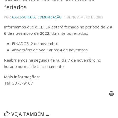
feriados
Telefones e Mapas
Pessoas
POR
ASSESSORIA DE COMUNICAÇÃO
· 1 DE NOVEMBRO DE 2022
Ensino
Graduação
Informamos que o CEFER estará fechado no período de
2 a
Pós-Graduação
6 de novembro de 2022
, durante os feriados:
Educação a distância
Cursos de Extensão
FINADOS: 2 de novembro
Aniversário de São Carlos: 4 de novembro
Pesquisa e Inovação
Linhas de Pesquisa
Reabriremos na segunda-feira, dia 7 de novembro no
Centros, Núcleos e Projetos em Rede
horário normal de funcionamento.
Pós-doutorado
Iniciação Científica
Mais informações:
Transferência de Tecnologia
Tel.: 3373-9107
Empresas Juniores
Extensão à Comunidade
Projetos, Programas e Cursos
Artes, Cultura e Esportes
Museus e Espaços Interativos
VEJA TAMBÉM ...