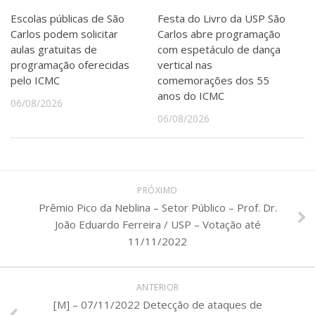
Serviços
Escolas públicas de São
Festa do Livro da USP São
Bibliotecas
Carlos podem solicitar
Carlos abre programação
Apoio ao Estudante
aulas gratuitas de
com espetáculo de dança
Segurança, Trânsito e Prevenção
programação oferecidas
vertical nas
RH, Administrativo e Financeiro
pelo ICMC
comemorações dos 55
Outros serviços
anos do ICMC
06/08/2026
Comunicação
06/08/2026
Assessorias e Mídias
Aplicativos e Sites
Jornal da USP
Agenda de Eventos
Defesa de Teses
PRÓXIMO
Prêmio Pico da Neblina – Setor Público – Prof. Dr.
João Eduardo Ferreira / USP – Votação até
11/11/2022
ANTERIOR
[M] – 07/11/2022 Detecção de ataques de