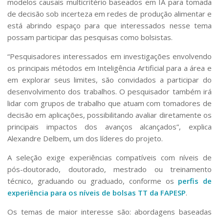
modelos causais multicritério baseados em IA para tomada
Serviços
de decisão sob incerteza em redes de produção alimentar e
Bibliotecas
está abrindo espaço para que interessados nesse tema
Apoio ao Estudante
possam participar das pesquisas como bolsistas.
Segurança, Trânsito e Prevenção
RH, Administrativo e Financeiro
“Pesquisadores interessados em investigações envolvendo
Outros serviços
os principais métodos em Inteligência Artificial para a área e
Comunicação
em explorar seus limites, são convidados a participar do
Assessorias e Mídias
desenvolvimento dos trabalhos. O pesquisador também irá
Aplicativos e Sites
lidar com grupos de trabalho que atuam com tomadores de
Jornal da USP
decisão em aplicações, possibilitando avaliar diretamente os
Agenda de Eventos
principais impactos dos avanços alcançados”, explica
Defesa de Teses
Alexandre Delbem, um dos líderes do projeto.
A seleção exige experiências compatíveis com níveis de
pós-doutorado, doutorado, mestrado ou treinamento
técnico, graduando ou graduado, conforme os
perfis de
experiência para os níveis de bolsas TT da FAPESP
.
Os temas de maior interesse são: abordagens baseadas