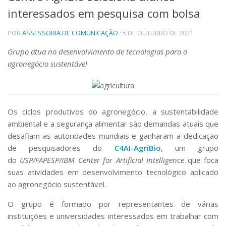
interessados em pesquisa com bolsa
Telefones e Mapas
Pessoas
POR
ASSESSORIA DE COMUNICAÇÃO
· 5 DE OUTUBRO DE 2021
Ensino
Graduação
Grupo atua no desenvolvimento de tecnologias para o
Pós-Graduação
agronegócio sustentável
Educação a distância
Cursos de Extensão
Pesquisa e Inovação
Os ciclos produtivos do agronegócio, a sustentabilidade
Linhas de Pesquisa
Centros, Núcleos e Projetos em Rede
ambiental e a segurança alimentar são demandas atuais que
Pós-doutorado
desafiam as autoridades mundiais e ganharam a dedicação
Iniciação Científica
de pesquisadores do
C4AI-AgriBio
, um grupo
Transferência de Tecnologia
do
USP/FAPESP/IBM Center for Artificial Intelligence
que foca
Empresas Juniores
suas atividades em desenvolvimento tecnológico aplicado
Extensão à Comunidade
ao agronegócio sustentável.
Projetos, Programas e Cursos
O grupo é formado por representantes de várias
Artes, Cultura e Esportes
instituições e universidades interessados em trabalhar com
Museus e Espaços Interativos