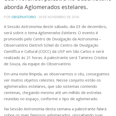
aborda Aglomerados estelares.
Telefones e Mapas
Pessoas
POR
OBSERVATORIO
· 29 DE NOVEMBRO DE 2016
Ensino
Graduação
A Sessão Astronomia deste sábado, dia 03 de dezembro,
Pós-Graduação
será sobre o tema
Aglomerados Estelares
. O evento é
Educação a distância
promovido pelo Centro de Divulgação da Astronomia –
Cursos de Extensão
Observatório Dietrich Schiel do Centro de Divulgação
Pesquisa e Inovação
Científica e Cultural (CDCC) da USP em São Carlos e será
realizado às 21 horas. A palestrante será Tamires Cristina
Linhas de Pesquisa
Centros, Núcleos e Projetos em Rede
de Souza, da equipe do Observatório.
Pós-doutorado
Em uma noite límpida, ao observarmos o céu, conseguimos
Iniciação Científica
Transferência de Tecnologia
ver muitos objetos celestes. Nesse conjunto estão os
Empresas Juniores
aglomerados estelares, que são sistemas contendo
Extensão à Comunidade
centenas, chegando mesmo até um milhão de estrelas
reunidas no espaço, conforme o tipo de aglomerado.
Projetos, Programas e Cursos
Artes, Cultura e Esportes
Na Sessão Astronomia desta semana a palestrante falará
Museus e Espaços Interativos
sobre os mais famosos aglomerados, ressaltando suas