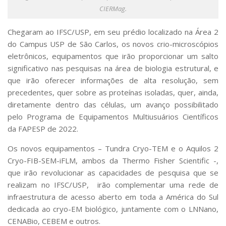
Serviços
CIERMag.
Bibliotecas
Apoio ao Estudante
Chegaram ao IFSC/USP, em seu prédio localizado na Área 2
Segurança, Trânsito e Prevenção
do Campus USP de São Carlos, os novos crio-microscópios
RH, Administrativo e Financeiro
eletrônicos, equipamentos que irão proporcionar um salto
Outros serviços
significativo nas pesquisas na área de biologia estrutural, e
Comunicação
que irão oferecer informações de alta resolução, sem
precedentes, quer sobre as proteínas isoladas, quer, ainda,
Assessorias e Mídias
Aplicativos e Sites
diretamente dentro das células, um avanço possibilitado
Jornal da USP
pelo Programa de Equipamentos Multiusuários Científicos
Agenda de Eventos
da FAPESP de 2022.
Defesa de Teses
Os novos equipamentos – Tundra Cryo-TEM e o Aquilos 2
Cryo-FIB-SEM-iFLM, ambos da Thermo Fisher Scientific -,
que irão revolucionar as capacidades de pesquisa que se
realizam no IFSC/USP, irão complementar uma rede de
infraestrutura de acesso aberto em toda a América do Sul
dedicada ao cryo-EM biológico, juntamente com o LNNano,
CENABio, CEBEM e outros.