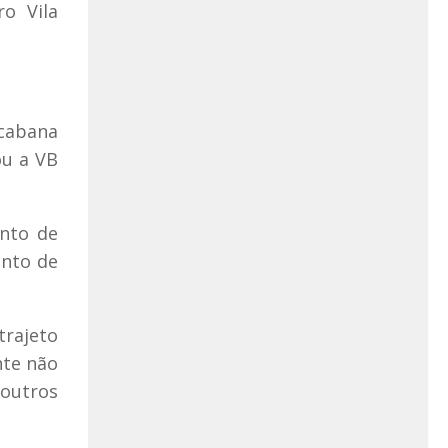
ro Vila
cabana
ou a VB
onto de
onto de
trajeto
nte não
 outros