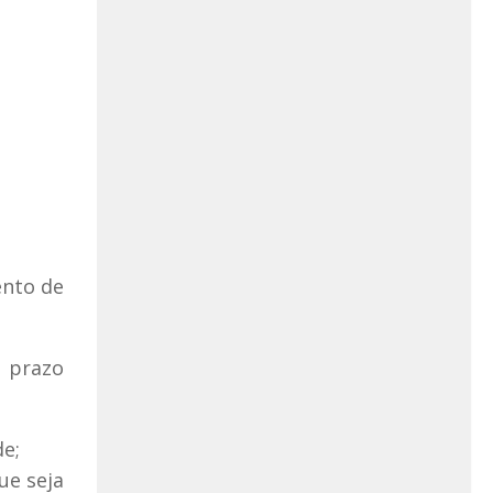
ento de
o prazo
e;
ue seja