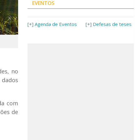
EVENTOS
[+] Agenda de Eventos
[+] Defesas de teses
des, no
 dados
ida com
sões de