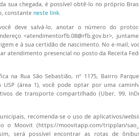
a sua chegada, é possível obtê-lo no próprio Brasi
o, constante
neste link
.
você deve salvá-lo, anotar o número do protoc
endereço <atendimentorfb.08@rfb.gov.br>, juntam
igem e à sua certidão de nascimento. No e-mail, vo
ar atendimento presencial no posto da Receita Fed
ica na Rua São Sebastião, nº 1175, Bairro Parqu
 da USP (área 1), você pode optar por uma camin
tivos de transporte compartilhado (Uber, 99, InD
nicipais, recomenda-se o uso de aplicativos/
websi
o o Moovit (https://moovitapp.com/tripplan/sao_
ssim, será possível encontrar as rotas de ônibu