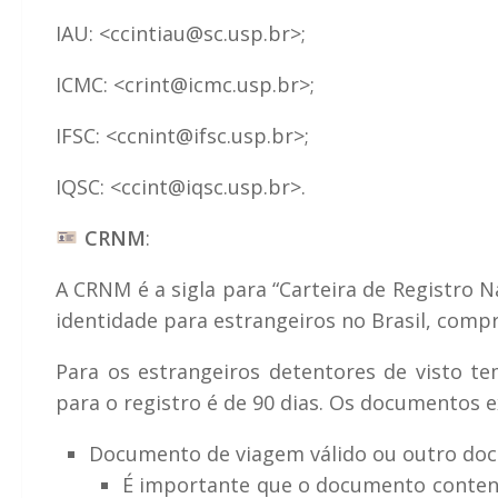
IAU: <ccintiau@sc.usp.br>;
ICMC: <crint@icmc.usp.br>;
IFSC: <ccnint@ifsc.usp.br>;
IQSC: <ccint@iqsc.usp.br>.
CRNM
:
A CRNM é a sigla para “Carteira de Registro 
identidade para estrangeiros no Brasil, comp
Para os estrangeiros detentores de visto t
para o registro é de 90 dias. Os documentos e
Documento de viagem válido ou outro doc
É importante que o documento contenha