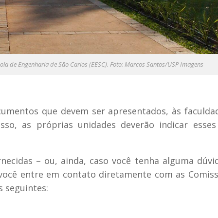
cola de Engenharia de São Carlos (EESC). Foto: Marcos Santos/USP Imagens
cumentos que devem ser apresentados, às faculda
sso, as próprias unidades deverão indicar esses
necidas – ou, ainda, caso você tenha alguma dúv
 você entre em contato diretamente com as Comis
s seguintes: