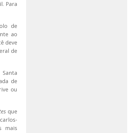
l. Para
olo de
ente ao
cê deve
eral de
e Santa
hada de
rive ou
tes
que
carlos-
s mais