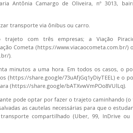
ria Antônia Camargo de Oliveira, nº 3013, bair
izar transporte via ônibus ou carro.
 trajeto com três empresas; a Viação Piraci
iação Cometa (https://www.viacaocometa.com.br/) 
br/).
enta minutos a uma hora. Em todos os casos, o p
los (https://share.google/73uAfjGq1yDiyTEEL) e o p
uara (https://share.google/bATXvwVmPOo8VUlLq).
udante pode optar por fazer o trajeto caminhando (o 
essalvadas as cautelas necessárias para que o estuda
 transporte compartilhado (Uber, 99, InDrive ou