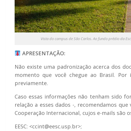
Vista do campus de São Carlos. Ao fundo prédio da Es
APRESENTAÇÃO:
Não existe uma padronização acerca dos do
momento que você chegue ao Brasil. Por i
previamente.
Caso essas informações não tenham sido for
relação a esses dados -, recomendamos que
Cooperação Internacional, cujos e-mails são o
EESC: <ccint@eesc.usp.br>;