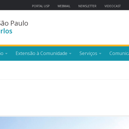
PORTAL USP
WEBMAIL
NEWSLETTER
VIDEOCAST
São Paulo
rlos
ão
Extensão à Comunidade
Serviços
Comunic