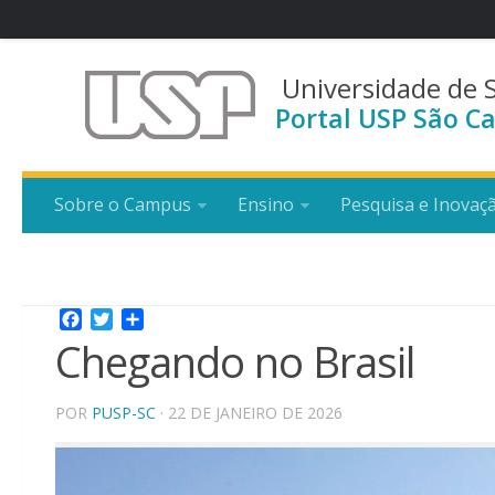
Universidade de 
Portal USP São Ca
Sobre o Campus
Ensino
Pesquisa e Inovaç
Facebook
Twitter
Share
Chegando no Brasil
POR
PUSP-SC
· 22 DE JANEIRO DE 2026