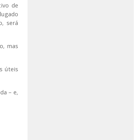
tivo de
alugado
, será
to, mas
s úteis
da – e,