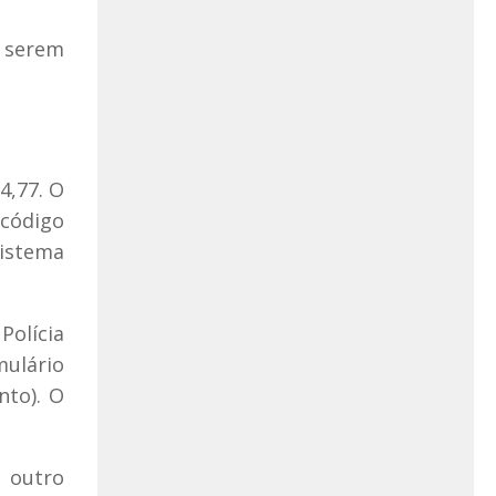
e serem
4,77. O
(código
istema
Polícia
mulário
nto). O
m outro