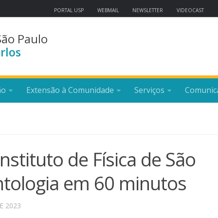
PORTAL USP
WEBMAIL
NEWSLETTER
VIDEOCAST
São Paulo
rlos
ão
Extensão à Comunidade
Serviços
Comunic
Instituto de Física de São
ntologia em 60 minutos
E 2023