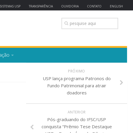
SISTEMAS USP
TRANSPARÊNCIA
OUVIDORIA
CONTATO
ENGLISH
ação
PRÓXIMO
USP lança programa Patronos do
Fundo Patrimonial para atrair
doadores
ANTERIOR
Pós-graduando do IFSC/USP
conquista “Prêmio Tese Destaque