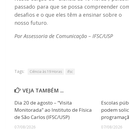
passado para que se possa compreender com
desafios e o que eles têm a ensinar sobre o
nosso futuro.
Por Assessoria de Comunicação – IFSC/USP
Tags:
Ciência às 19 Horas
ifsc
VEJA TAMBÉM ...
Dia 20 de agosto – “Visita
Escolas púb
Monitorada” ao Instituto de Física
podem solici
de São Carlos (IFSC/USP)
programação
07/08/2026
07/08/2026