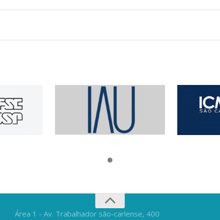
Área 1 - Av. Trabalhador são-carlense, 400