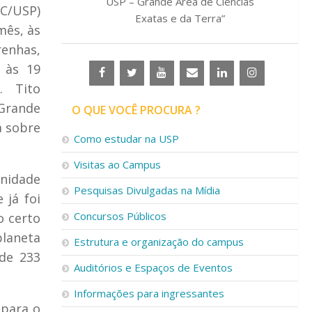
USP – Grande Área de Ciências
SC/USP)
Exatas e da Terra”
mês, às
renhas,
 às 19
. Tito
 Grande
O QUE VOCÊ PROCURA ?
á sobre
Como estudar na USP
Visitas ao Campus
nidade
Pesquisas Divulgadas na Mídia
 já foi
Concursos Públicos
o certo
planeta
Estrutura e organização do campus
 de 233
Auditórios e Espaços de Eventos
Informações para ingressantes
 para o