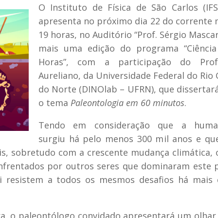
O Instituto de Física de São Carlos (IF
apresenta no próximo dia 22 do corrente 
19 horas, no Auditório “Prof. Sérgio Masca
mais uma edição do programa “Ciência
Horas”, com a participação do Prof
Aureliano, da Universidade Federal do Rio
do Norte (DINOlab – UFRN), que dissertar
o tema
Paleontologia em 60
minutos
.
Tendo em consideração que a huma
surgiu há pelo menos 300 mil anos e que
is, sobretudo com a crescente mudança climática, 
nfrentados por outros seres que dominaram este 
ui resistem a todos os mesmos desafios há mais
tra, o paleontólogo convidado apresentará um olhar