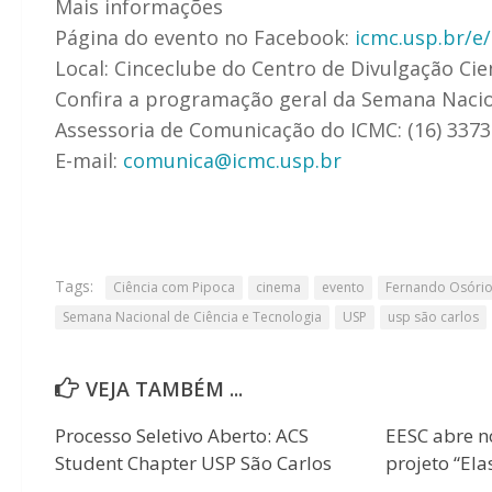
Mais informações
Página do evento no Facebook:
icmc.usp.br/e/
Local: Cinceclube do Centro de Divulgação Cien
Confira a programação geral da Semana Nacio
Assessoria de Comunicação do ICMC: (16) 3373
E-mail:
comunica@icmc.usp.br
Tags:
Ciência com Pipoca
cinema
evento
Fernando Osóri
Semana Nacional de Ciência e Tecnologia
USP
usp são carlos
VEJA TAMBÉM ...
Processo Seletivo Aberto: ACS
EESC abre n
Student Chapter USP São Carlos
projeto “Ela