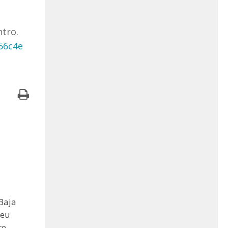
ntro.
56c4e
Baja
seu
re