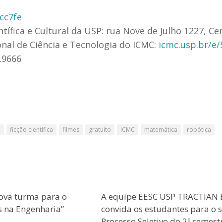
cc7fe
tífica e Cultural da USP: rua Nove de Julho 1227, Ce
nal de Ciência e Tecnologia do ICMC:
icmc.usp.br/e/
.9666
o
ficção científica
filmes
gratuito
ICMC
matemática
robótica
ova turma para o
A equipe EESC USP TRACTIAN 
s na Engenharia”
convida os estudantes para o 
Processo Seletivo do 2º semest