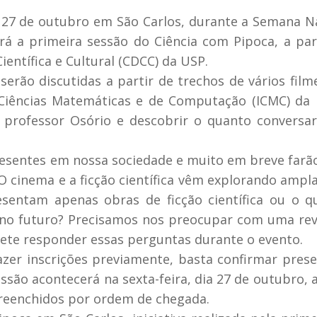
a 27 de outubro em São Carlos, durante a Semana N
rá a primeira sessão do Ciência com Pipoca, a par
entífica e Cultural (CDCC) da USP.
serão discutidas a partir de trechos de vários film
 Ciências Matemáticas e de Computação (ICMC) da
 professor Osório e descobrir o quanto conversa
resentes em nossa sociedade e muito em breve farã
. “O cinema e a ficção científica vêm explorando amp
sentam apenas obras de ficção científica ou o q
 no futuro? Precisamos nos preocupar com uma re
mete responder essas perguntas durante o evento.
fazer inscrições previamente, basta confirmar pres
essão acontecerá na sexta-feira, dia 27 de outubro, a
preenchidos por ordem de chegada.