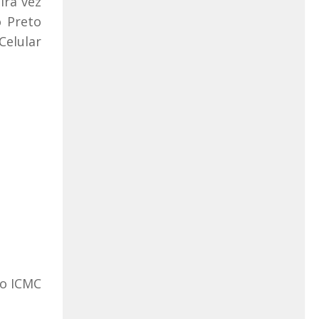
ira vez
o Preto
Celular
do ICMC