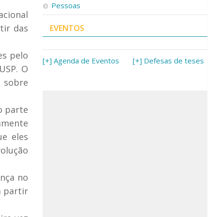
Pessoas
acional
tir das
EVENTOS
es pelo
[+] Agenda de Eventos
[+] Defesas de teses
 USP. O
r sobre
o parte
lamente
ue eles
volução
ença no
 partir