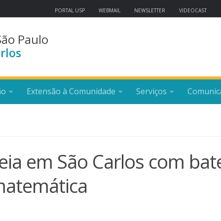
PORTAL USP
WEBMAIL
NEWSLETTER
VIDEOCAST
São Paulo
rlos
ão
Extensão à Comunidade
Serviços
Comunic
reia em São Carlos com bat
matemática