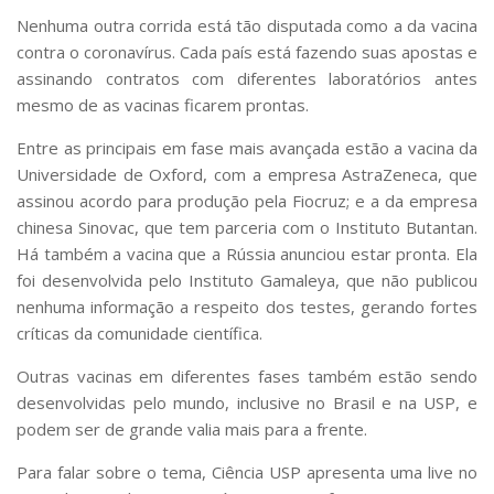
Serviços
Nenhuma outra corrida está tão disputada como a da vacina
Bibliotecas
contra o coronavírus. Cada país está fazendo suas apostas e
Apoio ao Estudante
assinando contratos com diferentes laboratórios antes
Segurança, Trânsito e Prevenção
mesmo de as vacinas ficarem prontas.
RH, Administrativo e Financeiro
Outros serviços
Entre as principais em fase mais avançada estão a vacina da
Comunicação
Universidade de Oxford, com a empresa AstraZeneca, que
assinou acordo para produção pela Fiocruz; e a da empresa
Assessorias e Mídias
Aplicativos e Sites
chinesa Sinovac, que tem parceria com o Instituto Butantan.
Jornal da USP
Há também a vacina que a Rússia anunciou estar pronta. Ela
Agenda de Eventos
foi desenvolvida pelo Instituto Gamaleya, que não publicou
Defesa de Teses
nenhuma informação a respeito dos testes, gerando fortes
críticas da comunidade científica.
Outras vacinas em diferentes fases também estão sendo
desenvolvidas pelo mundo, inclusive no Brasil e na USP, e
podem ser de grande valia mais para a frente.
Para falar sobre o tema, Ciência USP apresenta uma live no