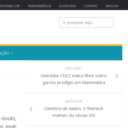
SISTEMAS USP
TRANSPARÊNCIA
OUVIDORIA
CONTATO
ENGLISH
ação
PRÓXIMO
Cineclube CDCC indica filme sobre
garoto prodígio em Matemática
ANTERIOR
Cientista de dados: o Sherlock
Holmes do século XXI
-books,
os pode