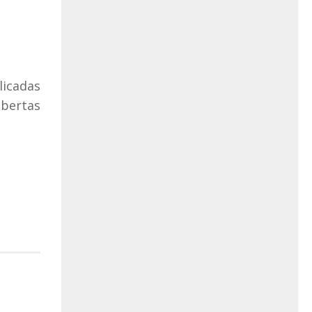
licadas
abertas