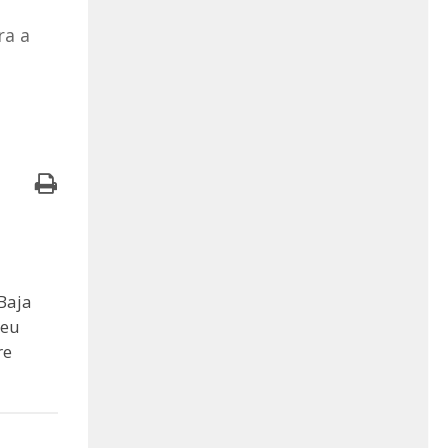
ra a
Baja
seu
re