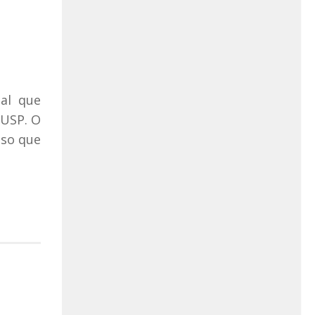
al que
 USP. O
iso que