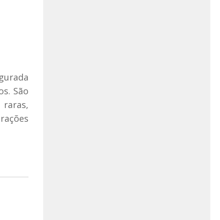
ugurada
os. São
 raras,
trações