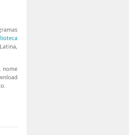
ogramas
lioteca
Latina,
e, nome
ownload
o.