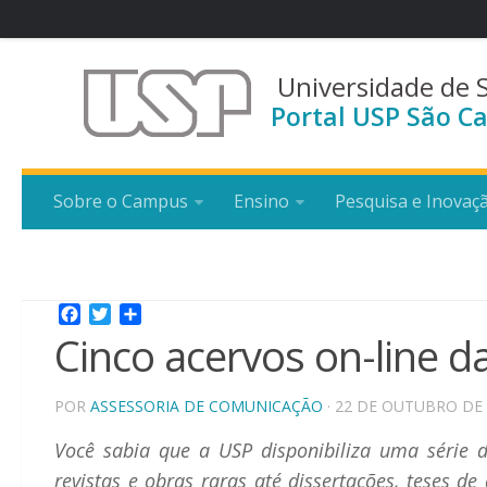
Universidade de 
Portal USP São Ca
Sobre o Campus
Ensino
Pesquisa e Inovaç
Facebook
Twitter
Share
Cinco acervos on-line d
POR
ASSESSORIA DE COMUNICAÇÃO
· 22 DE OUTUBRO DE
Você sabia que a USP disponibiliza uma série d
revistas e obras raras até dissertações, teses 