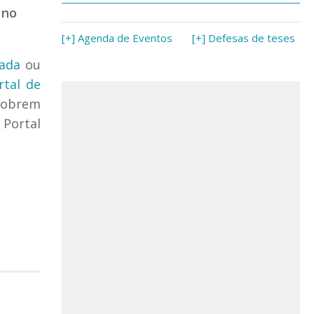
 no
[+] Agenda de Eventos
[+] Defesas de teses
rada
ou
rtal de
cobrem
 Portal