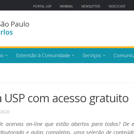
PORTAL USP
WEBMAIL
NEWSLETTER
VIDEOCAST
São Paulo
rlos
ão
Extensão à Comunidade
Serviços
Comunic
a USP com acesso gratuito
 2020
e acervos on-line que estão abertos para todos? De e
de doutorado e aulas completas, uma seleção de conteúd